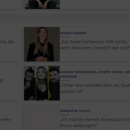
JASMIN WERNER
uhe, die
„Das beste Fachwissen hilft nichts,
wenn Menschen innerlich leer sind
DAMIAN TWORUSCHKA, ZANETA THOMA, G
KIRIAKIDIS
ER
„Echter Wert entsteht dort, wo Qual
spürbar ist“
SAMANTHA SCHULZ
, mehr
„Ich möchte meinen Ruhestand nich
Armut verbringen!“