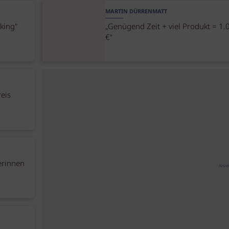
MARTIN DÜRRENMATT
king"
„Genügend Zeit + viel Produkt = 1.
€“
reis
terinnen
Anze