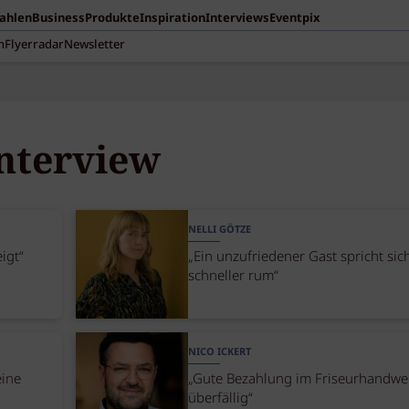
Zahlen
Business
Produkte
Inspiration
Interviews
Eventpix
n
Flyerradar
Newsletter
nterview
NELLI GÖTZE
igt“
„Ein unzufriedener Gast spricht sic
schneller rum“
NICO ICKERT
eine
„Gute Bezahlung im Friseurhandwer
überfällig“