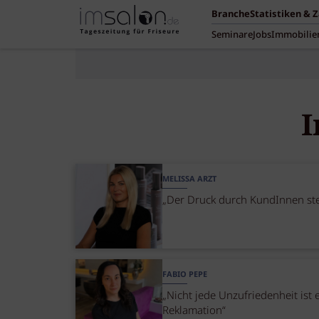
Branche
Statistiken & 
Seminare
Jobs
Immobilie
I
MELISSA ARZT
„Der Druck durch KundInnen ste
FABIO PEPE
„Nicht jede Unzufriedenheit ist 
Reklamation“