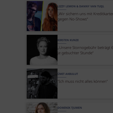
LIZZY LEMON & DANNY VAN TUIJL
„Wir sichern uns mit Kreditkart
gegen No-Shows“
KIRSTEN KUNZE
„Unsere Stornogebühr beträgt 
je gebuchter Stunde“
ÜMIT AKBULUT
"Ich muss nicht alles können"
DOMINIK TJUMEN