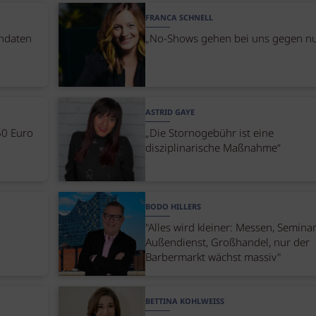
FRANCA SCHNELL
endaten
„No-Shows gehen bei uns gegen nu
ASTRID GAYE
60 Euro
„Die Stornogebühr ist eine
disziplinarische Maßnahme“
BODO HILLERS
"Alles wird kleiner: Messen, Seminar
Außendienst, Großhandel, nur der
Barbermarkt wächst massiv"
BETTINA KOHLWEISS