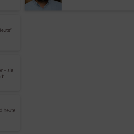
Heute“
r – sie
nd“
rd heute