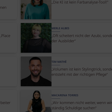
„Die KI ist kein Farbanalyse-Tool!"
nnen
MERLE ALBES
‚Place
„Oft scheitert nicht der Azubi, sond
der Ausbilder“
TIM MATHÉ
„Volumen ist kein Stylingtrick, sond
entsteht mit der richtigen Pflege“
MACARENA TORRES
beiter
„Wir kommen nicht weiter, wenn wi
ständig Schuldige suchen“