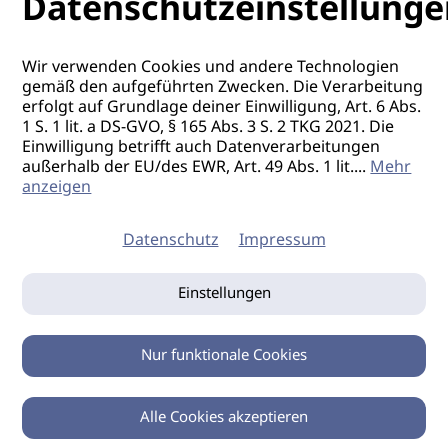
Datenschutzeinstellunge
Kao Salon Academy
ab 24.08.2026
Darmstadt /
HE
Wir verwenden Cookies und andere Technologien
Day of Elumen -
gemäß den aufgeführten Zwecken. Die Verarbeitung
erfolgt auf Grundlage deiner Einwilligung, Art. 6 Abs.
Expert:in
1 S. 1 lit. a DS-GVO, § 165 Abs. 3 S. 2 TKG 2021. Die
Einwilligung betrifft auch Datenverarbeitungen
außerhalb der EU/des EWR, Art. 49 Abs. 1 lit.
...
Mehr
Kao Salon Academy
anzeigen
07.09.2026
Hamburg /
HH
Datenschutz
Impressum
Master Colorist
Kao Salon Academy
Einstellungen
ab 07.09.2026
Berlin /
BE
Nur funktionale Cookies
Artist Network: J.7
Leadership.
Alle Cookies akzeptieren
0
Feedback, Kritik
Zurück
Teilen