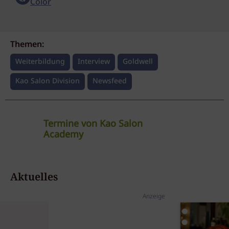
Color
Themen:
Weiterbildung
Interview
Goldwell
Kao Salon Division
Newsfeed
Termine von Kao Salon
Academy
Dualsenses Neu!
Aktuelles
Kao Salon Academy
12.08.2026
Digital /
ONLINE
Anzeige
Dualsenses Neu!