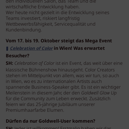
den individuellen Salon, das Team und die
wirtschaftliche Entwicklung haben.
Wer heute nicht gezielt in die Entwicklung seines
Teams investiert, riskiert langfristig
Wettbewerbsfähigkeit, Servicequalität und
Kundenbindung.
Vom 17. bis 19. Oktober steigt das Mega Event
in Wien! Was erwartet
Celebration of Color
Besucher?
SH:
Celebration of Color
ist ein Event, das weit über eine
klassische Bühnenshow hinausgeht. Color Creators
stehen im Mittelpunkt von allem, was wir tun, so auch
in Wien, wo es zu internationalen Artists auch
spannende Business-Speaker gibt. Es ist ein wichtiger
Meilenstein in diesem Jahr, der den
Goldwell Glow Up
für die Community zum Leben erweckt. Zusätzlich
feiern wir das 25-jährige Jubiläum unserer
Premiumhaarfarbe Elumen.
Dürfen da nur Goldwell-User kommen?
SH:
Jeder ist willkommen! Erstmalig haben wir das