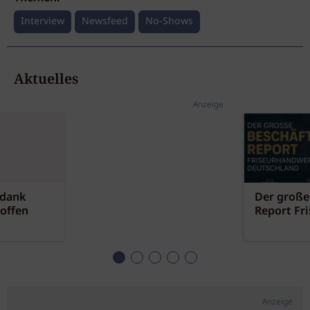
Interview
Newsfeed
No-Shows
Aktuelles
Anzeige
 dank
Der große
offen
Report Fr
Anzeige