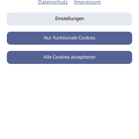
Datenschutz
Impressum
Einstellungen
Nur funktionale Cookies
Alle Cookies akzeptieren
0
Zurück
Teilen
© 2026 imSalon Verlags GmbH