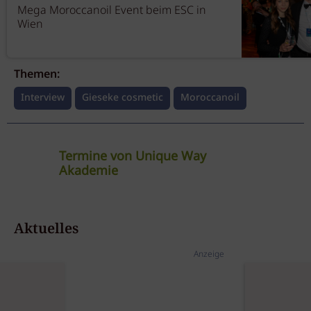
Mega Moroccanoil Event beim ESC in
Wien
Themen:
Interview
Gieseke cosmetic
Moroccanoil
Termine von Unique Way
Akademie
Basic UpDo
Aktuelles
Unique Way Akademie
10.08.2026
Wedemark /
NI
Anzeige
Barista Color
Techniques