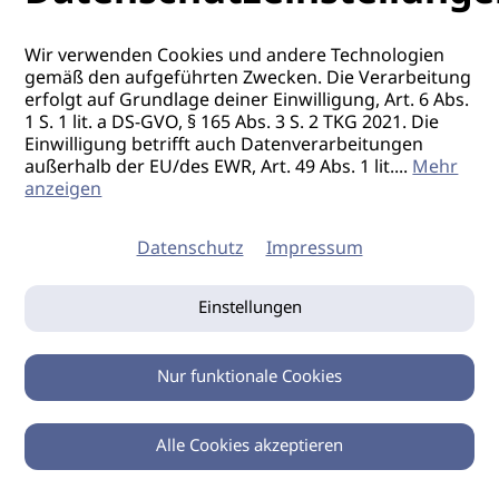
17.08.2026
Wedemark /
NI
Wir verwenden Cookies und andere Technologien
Azubi Cutting
gemäß den aufgeführten Zwecken. Die Verarbeitung
erfolgt auf Grundlage deiner Einwilligung, Art. 6 Abs.
School I Workshop
1 S. 1 lit. a DS-GVO, § 165 Abs. 3 S. 2 TKG 2021. Die
Einwilligung betrifft auch Datenverarbeitungen
Unique Way Akademie
außerhalb der EU/des EWR, Art. 49 Abs. 1 lit.
...
Mehr
anzeigen
ab 18.08.2026
Wedemark /
NI
Azubi I Workshop
Datenschutz
Impressum
Unique Way Akademie
Einstellungen
ab 01.09.2026
Wedemark /
NI
Nur funktionale Cookies
DEBDW – Die
einfachsten drei
Alle Cookies akzeptieren
Balayagetechniken
0
Zurück
Teilen