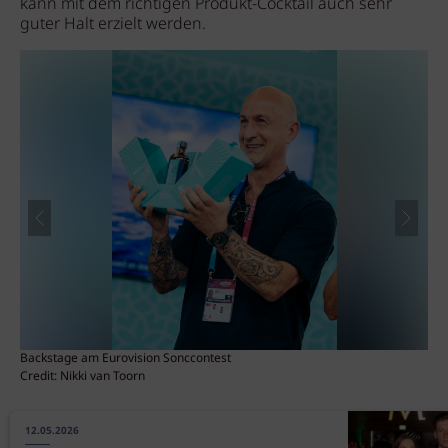
kann mit dem richtigen Produkt-Cocktail auch sehr
guter Halt erzielt werden.
Backstage am Eurovision Sonccontest
Bac
Credit: Nikki van Toorn
Cre
12.05.2026