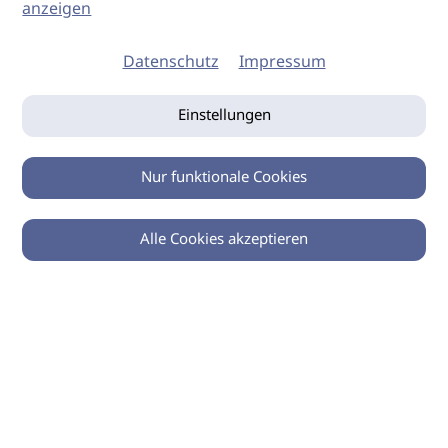
anzeigen
Datenschutz
Impressum
Einstellungen
Nur funktionale Cookies
Alle Cookies akzeptieren
0
Zurück
Teilen
© 2026 imSalon Verlags GmbH