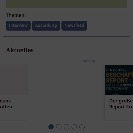
Themen:
Interview
Ausbidung
Newsfeed
Aktuelles
Anzeige
 dank
Der große
offen
Report Fr