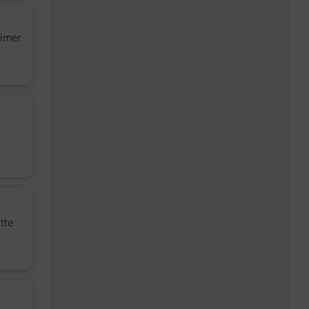
eimer
tte