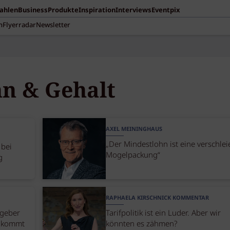
Zahlen
Business
Produkte
Inspiration
Interviews
Eventpix
n
Flyerradar
Newsletter
n & Gehalt
AXEL MEININGHAUS
„Der Mindestlohn ist eine verschlei
 bei
Mogelpackung“
g
RAPHAELA KIRSCHNICK KOMMENTAR
tgeber
Tarifpolitik ist ein Luder. Aber wir
ankommt
könnten es zähmen?