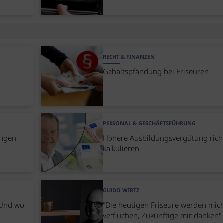
RECHT & FINANZEN
Gehaltspfändung bei Friseuren
PERSONAL & GESCHÄFTSFÜHRUNG
ungen
Höhere Ausbildungsvergütung rich
kalkulieren
GUIDO WIRTZ
 Und wo
"Die heutigen Friseure werden mic
verfluchen, Zukünftige mir danken"