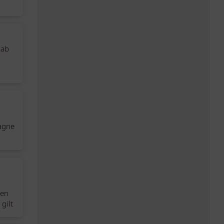
 ab
agne
ben
gilt