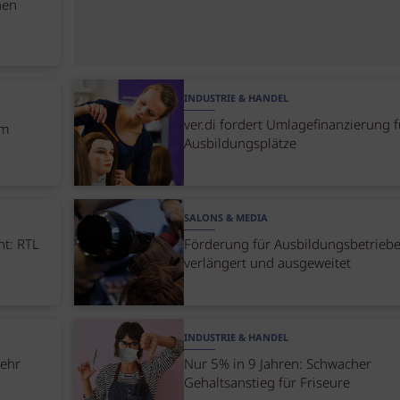
nen
INDUSTRIE & HANDEL
ver.di fordert Umlagefinanzierung f
im
Ausbildungsplätze
SALONS & MEDIA
nt: RTL
Förderung für Ausbildungsbetrieb
verlängert und ausgeweitet
INDUSTRIE & HANDEL
mehr
Nur 5% in 9 Jahren: Schwacher
Gehaltsanstieg für Friseure