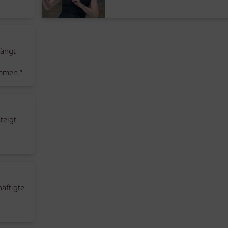
hängt
mmen.“
teigt
häftigte