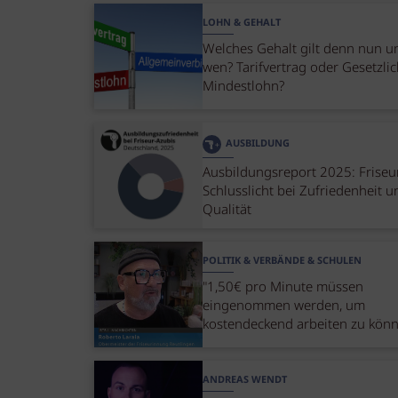
LOHN & GEHALT
Welches Gehalt gilt denn nun u
wen? Tarifvertrag oder Gesetzli
Mindestlohn?
AUSBILDUNG
Ausbildungsreport 2025: Friseu
Schlusslicht bei Zufriedenheit u
Qualität
POLITIK & VERBÄNDE & SCHULEN
"1,50€ pro Minute müssen
eingenommen werden, um
kostendeckend arbeiten zu kön
ANDREAS WENDT