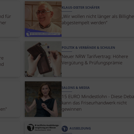
KLAUS-DIETER SCHÄFER
nd für
„Wir wollen nicht länger als Billigh
cher
abgestempelt werden“
POLITIK & VERBÄNDE & SCHULEN
Neuer NRW Tarifvertrag: Höhere
re
Vergütung & Prüfungsprämie
nd
SALONS & MEDIA
15 EURO Mindestlohn - Diese Deba
kann das Friseurhandwerk nicht
nen"
gewinnen
AUSBILDUNG