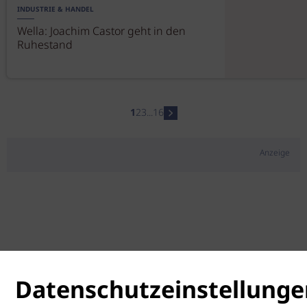
INDUSTRIE & HANDEL
Wella: Joachim Castor geht in den
Ruhestand
1
2
3
...
16
Anzeige
Datenschutzeinstellunge