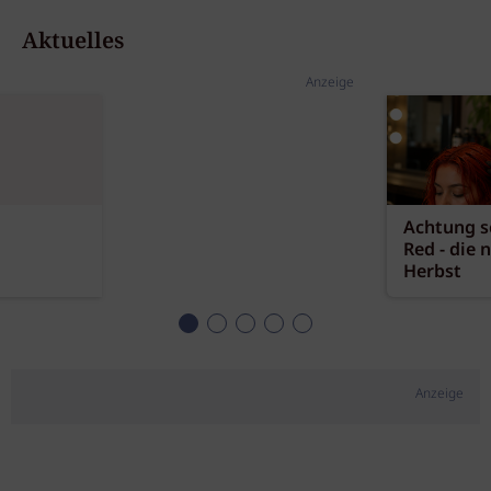
Aktuelles
Anzeige
Achtung sc
Red - die 
Herbst
Anzeige