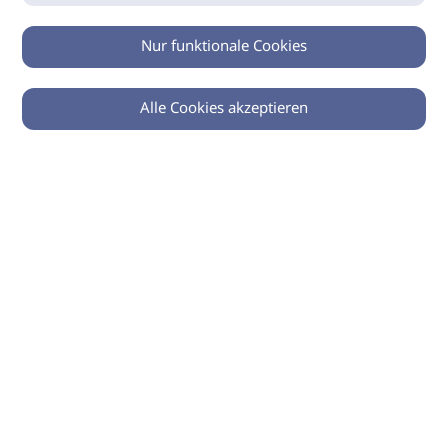
Nur funktionale Cookies
Alle Cookies akzeptieren
0
Zurück
Teilen
© 2026 imSalon Verlags GmbH
Newsletter