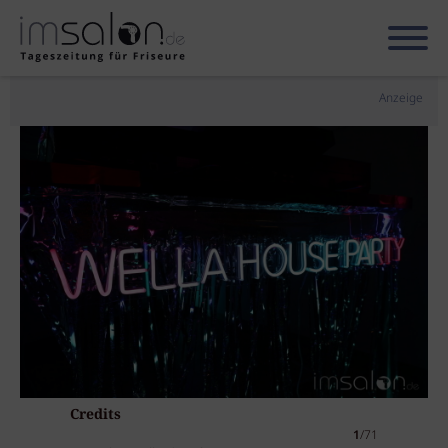
Anzeige
Credits
1
/71