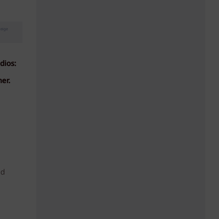
eige
udios:
er.
nd