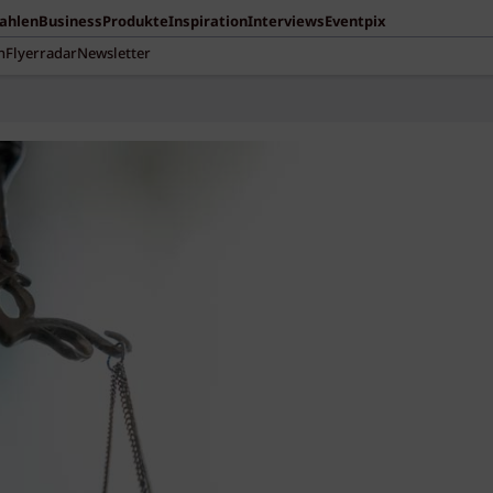
Zahlen
Business
Produkte
Inspiration
Interviews
Eventpix
n
Flyerradar
Newsletter