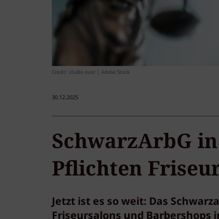
Credit: studio east | Adobe Stock
30.12.2025
SchwarzArbG in 
Pflichten Friseu
Jetzt ist es so weit: Das Schwar
Friseursalons und Barbershops i