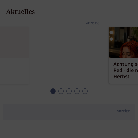
Aktuelles
Anzeige
Achtung sc
Red - die 
Herbst
Anzeige