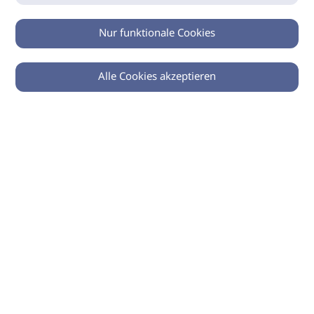
Nur funktionale Cookies
Alle Cookies akzeptieren
0
Zurück
Teilen
© 2026 imSalon Verlags GmbH
Newsletter