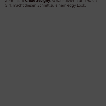
wenn nicht
Chloë Sevigny
, Schauspielerin und 90's It-
Girl, macht diesen Schnitt zu einem edgy Look.