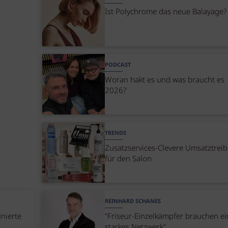
Ist Polychrome das neue Balayage?
PODCAST
Woran hakt es und was braucht es
2026?
TRENDS
Zusatzservices-Clevere Umsatztreib
für den Salon
REINHARD SCHANES
inierte
"Friseur-Einzelkämpfer brauchen ei
starkes Netzwerk"