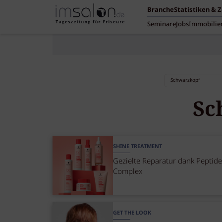
Branche
Statistiken & 
Seminare
Jobs
Immobilie
Sc
SHINE TREATMENT
Gezielte Reparatur dank Peptid
Complex
GET THE LOOK