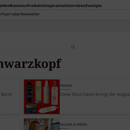
Zahlen
Business
Produkte
Inspiration
Interviews
Eventpix
n
Flyerradar
Newsletter
hwarzkopf
TRENDS
e Bond
Diese Must-haves bringt der Augus
SALONS & MEDIA