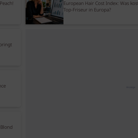
 Peach!
European Hair Cost Index: Was kos
Top-Friseur in Europa?
bringt
nce
Anzeige
 Blond