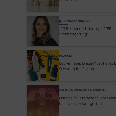
JOHANNA SANDMAYR
„10% Kostenerhöhung = 10%
Preissteigerung“
PRODUKT
Lockenliebe: Diese Must-haves 
Schwung ins Styling
POLITIK & VERBÄNDE & SCHULEN
Österreich: Branchenevent Haa
hat Ticketverkauf gestartet