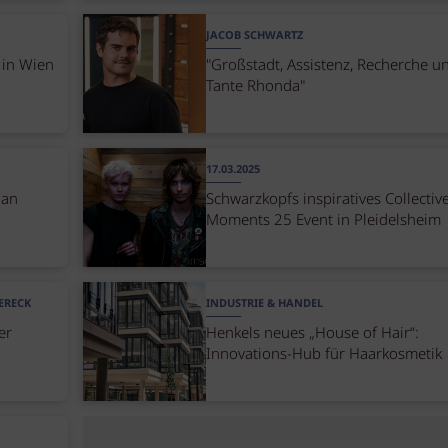
JACOB SCHWARTZ
 in Wien
"Großstadt, Assistenz, Recherche u
Tante Rhonda"
17.03.2025
 an
Schwarzkopfs inspiratives Collectiv
Moments 25 Event in Pleidelsheim
ERECK
INDUSTRIE & HANDEL
er
Henkels neues „House of Hair“:
Innovations-Hub für Haarkosmetik