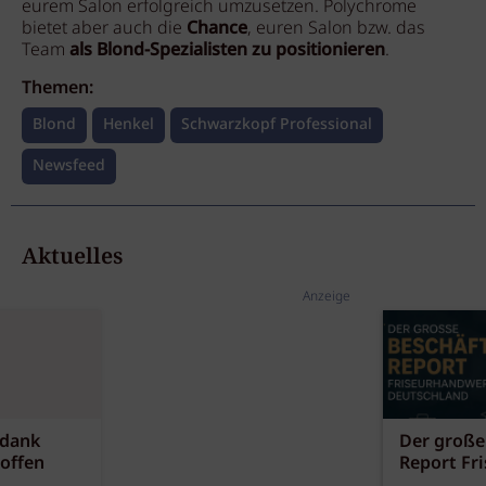
eurem Salon erfolgreich umzusetzen. Polychrome
bietet aber auch die
Chance
, euren Salon bzw. das
Team
als Blond-Spezialisten zu positionieren
.
Themen:
Blond
Henkel
Schwarzkopf Professional
Newsfeed
Aktuelles
Anzeige
 dank
Der große
offen
Report Fr