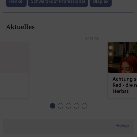
Henkel
Schwarzkopf Professional
Olaplex
Aktuelles
Anzeige
Achtung sc
Red - die 
Herbst
Anzeige