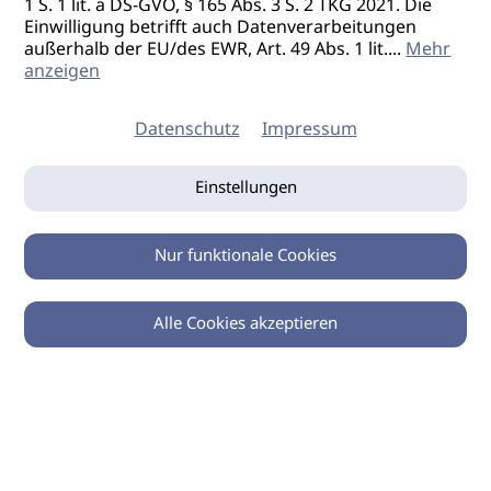
1 S. 1 lit. a DS-GVO, § 165 Abs. 3 S. 2 TKG 2021. Die
Einwilligung betrifft auch Datenverarbeitungen
außerhalb der EU/des EWR, Art. 49 Abs. 1 lit.
...
Mehr
anzeigen
Datenschutz
Impressum
Einstellungen
Nur funktionale Cookies
Alle Cookies akzeptieren
0
Zurück
Teilen