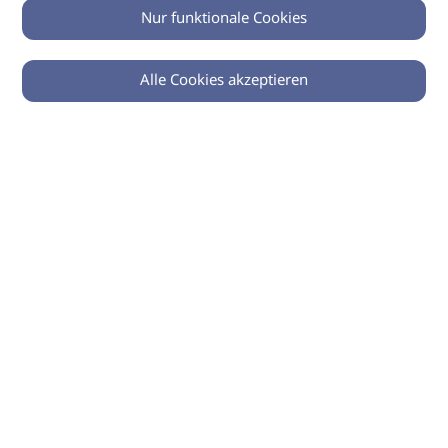
Nur funktionale Cookies
Alle Cookies akzeptieren
0
Zurück
Teilen
© 2026 imSalon Verlags GmbH
Newsletter
Kontakt