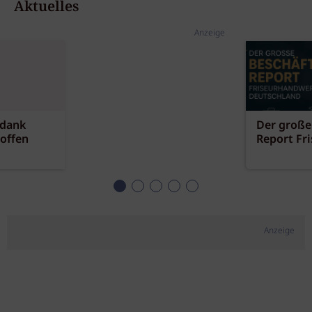
Aktuelles
Anzeige
 dank
Der große
offen
Report Fr
Anzeige