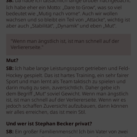
SB:
Da habe ich tatsächlich lange drüber nachgedacht.
Ich habe eher ein Motto: „Dare to Grow“, was so viel
bedeutet wie „Mutig nach vorne“. Auch wir wollen
wachsen und so bleibt ein Teil von „Attacke“, wichtig ist
aber auch „Stabilität“, „Dynamik“ und eben „Mut“.
"Wenn man ängstlich ist, ist man schnell auf der
Verliererseite."
Mut?
SB:
Ich habe lange Leistungssport getrieben und Feld-
Hockey gespielt. Das ist hartes Training, ein sehr fairer
Sport und man lernt als Team taktisch zu spielen und
darin mutig zu sein, zuversichtlich. Daher gebe ich
dem Begriff „Mut“ soviel Gewicht. Wenn man ängstlich
ist, ist man schnell auf der Verliererseite. Wenn wir es
jedoch schaffen Zuversicht aufzubauen, dann können
wir alles erreichen, das ist mein Stil.
Und wer ist Stephan Becker privat?
SB:
Ein großer Familienmensch! Ich bin Vater von zwei