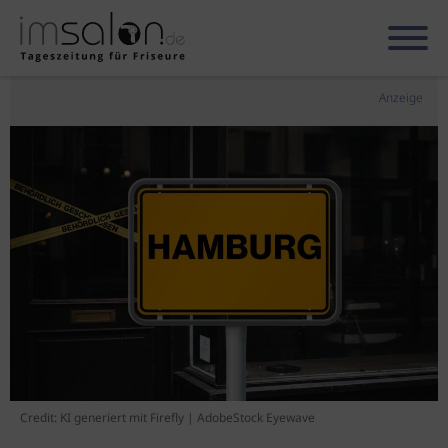
Anzeige
Credit: KI generiert mit Firefly | AdobeStock Eyewave