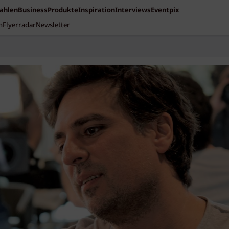
Zahlen
Business
Produkte
Inspiration
Interviews
Eventpix
n
Flyerradar
Newsletter