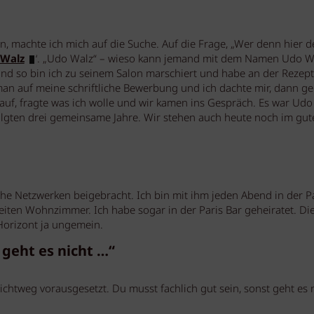
n, machte ich mich auf die Suche. Auf die Frage, „Wer denn hier d
 Walz
‘. „Udo Walz“ – wieso kann jemand mit dem Namen Udo W
 Und so bin ich zu seinem Salon marschiert und habe an der Rezep
 man auf meine schriftliche Bewerbung und ich dachte mir, dann ge
 auf, fragte was ich wolle und wir kamen ins Gespräch. Es war Ud
folgten drei gemeinsame Jahre. Wir stehen auch heute noch im gut
che Netzwerken beigebracht. Ich bin mit ihm jeden Abend in der P
iten Wohnzimmer. Ich habe sogar in der Paris Bar geheiratet. Di
Horizont ja ungemein.
 geht es nicht …“
ichtweg vorausgesetzt. Du musst fachlich gut sein, sonst geht es n