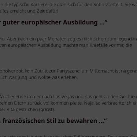
– die typische Karriere, die man sich für den Sohn vorstellt. Sie w
lles erreicht und Zeit dafür!
 guter europäischer Ausbildung …“
avid. Aber nach ein paar Monaten zog es mich schon zum legendär
ven europäischen Ausbildung machte man Kniefälle vor mir, die
koholverbot, kein Zutritt zur Partyszene, um Mitternacht ist nirgen
 ich war jung und wollte was erleben.
m Wochenende immer nach Las Vegas und das geht an den Geldbeut
inen Eltern zurück, vollkommen pleite. Naja, so verbrachte ich e
r Vita gestrichen (grinst).
 französischen Stil zu bewahren …“