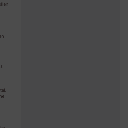
ollen
en
ds
el.
ine