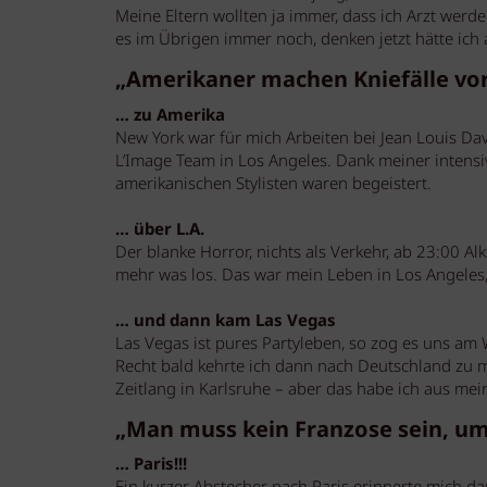
Meine Eltern wollten ja immer, dass ich Arzt werde 
es im Übrigen immer noch, denken jetzt hätte ich a
„Amerikaner machen Kniefälle vor
… zu Amerika
New York war für mich Arbeiten bei Jean Louis D
L’Image Team in Los Angeles. Dank meiner intensi
amerikanischen Stylisten waren begeistert.
… über L.A.
Der blanke Horror, nichts als Verkehr, ab 23:00 Al
mehr was los. Das war mein Leben in Los Angeles,
… und dann kam Las Vegas
Las Vegas ist pures Partyleben, so zog es uns a
Recht bald kehrte ich dann nach Deutschland zu me
Zeitlang in Karlsruhe – aber das habe ich aus meine
„Man muss kein Franzose sein, um
… Paris!!!