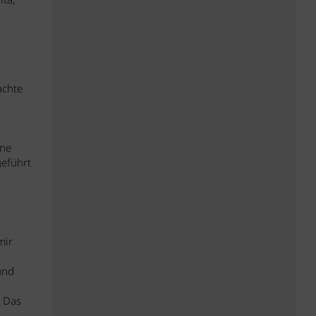
ita,
achte
ine
geführt
mir
und
. Das