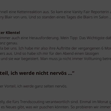
nell eine Kettenreaktion aus. So kam eine Vanity Fair Reporterin 
ry Blair von uns. Und so standen eines Tages die Blairs im Salon
er Klientel
er immer auch eine Herausforderung. Mein Tipp: Das Wichtigste dab
ganz genau.
a bei uns. Ich habe mir also ihre Auftritte der vergangenen 6 Mo
ers aus. Und so habe ich mir für den Abend einen lässigen
und sie war begeistert. Man muss ja nicht immer Volltuning betre
eil, ich werde nicht nervös …“
er Vorteil, ich werde ganz selten nervös.
lly, die fürs Trendscouting verantwortlich sind. Einmal im Monat
 es Neues gibt, was wir puschen könnten. So probieren wir immer