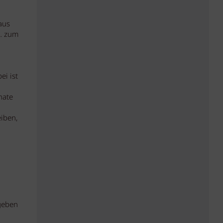
aus
 … zum
ei ist
nate
iben,
 geben