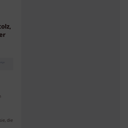
olz,
er
eige
n
ie, die