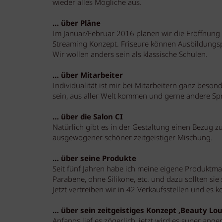
wieder alles Mögliche aus.
… über Pläne
Im Januar/Februar 2016 planen wir die Eröffnung 
Streaming Konzept. Friseure können Ausbildungs
Wir wollen anders sein als klassische Schulen.
… über Mitarbeiter
Individualität ist mir bei Mitarbeitern ganz beson
sein, aus aller Welt kommen und gerne andere Sp
… über die Salon CI
Natürlich gibt es in der Gestaltung einen Bezug 
ausgewogener schöner zeitgeistiger Mischung.
… über seine Produkte
Seit fünf Jahren habe ich meine eigene Produktma
Parabene, ohne Silikone, etc. und dazu sollten si
Jetzt vertreiben wir in 42 Verkaufsstellen und e
… über sein zeitgeistiges Konzept ‚Beauty Lo
Anfangs lief es zögerlich, jetzt wird es super an