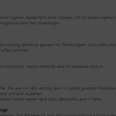
einer eigenen Akademie in einer riesigen Loft mit einem eigenen 
progamme dann live mitverfolgen.
ders wichtig, allerdings gepaart mit Teamfähigkeit. Und mobil sollt
rachen sprechen.
zum Persischen, meiner Herkunft, aber im modernen Sinn in
rke. Das war mir sehr wichtig, denn ich wollte gesunde Produkte,
e sexy und cool aussehen.
s kommen immer wieder neue dazu, demnächst auch in Wien.
unge‘
genommen. Das Wichtige ist, dass die Lounge nicht nach Friseursal