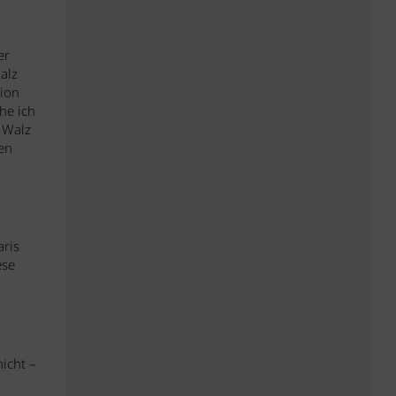
er
alz
tion
he ich
o Walz
en
aris
ese
icht –