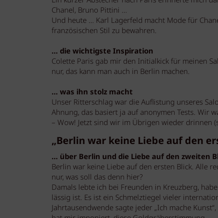
Ein kurzer Abstecher nach Paris erinnerte mich da
Chanel, Bruno Pittini …
Und heute … Karl Lagerfeld macht Mode für Chane
französischen Stil zu bewahren.
… die wichtigste Inspiration
Colette Paris gab mir den Initialkick für meinen 
nur, das kann man auch in Berlin machen.
… was ihn stolz macht
Unser Ritterschlag war die Auflistung unseres Sa
Ahnung, das basiert ja auf anonymen Tests. Wir wa
– Wow! Jetzt sind wir im Übrigen wieder drinnen (s
„Berlin war keine Liebe auf den er
… über Berlin und die Liebe auf den zweiten B
Berlin war keine Liebe auf den ersten Blick. Alle 
nur, was soll das denn hier?
Damals lebte ich bei Freunden in Kreuzberg, habe 
lässig ist. Es ist ein Schmelztiegel vieler interna
Jahrtausendwende sagte jeder „Ich mache Kunst“,