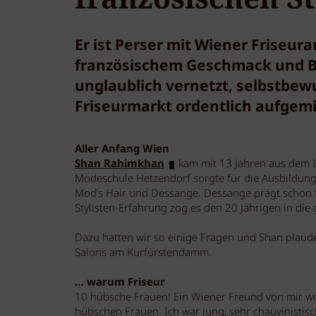
Er ist Perser mit Wiener Friseur
französischem Geschmack und Ber
unglaublich vernetzt, selbstbewu
Friseurmarkt ordentlich aufgemis
Aller Anfang Wien
Shan Rahimkhan
kam mit 13 Jahren aus dem I
Modeschule Hetzendorf sorgte für die Ausbildu
Mod’s Hair und Dessange. Dessange prägt schon f
Stylisten-Erfahrung zog es den 20 Jährigen in die
Dazu hatten wir so einige Fragen und Shan plaud
Salons am Kurfürstendamm.
… warum Friseur
10 hübsche Frauen! Ein Wiener Freund von mir wo
hübschen Frauen. Ich war jung, sehr chauvinistisc