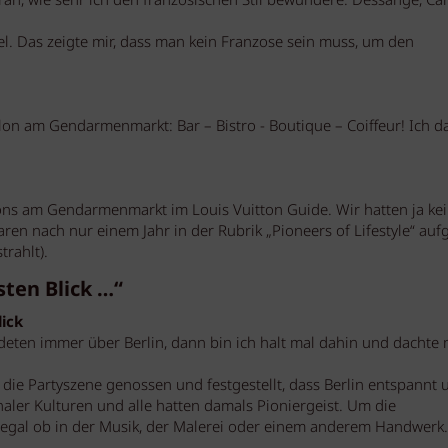
ran, wie sehr ich den französischen Stil bewundere. Dessange, Car
l. Das zeigte mir, dass man kein Franzose sein muss, um den
Salon am Gendarmenmarkt: Bar – Bistro - Boutique – Coiffeur! Ich d
lons am Gendarmenmarkt im Louis Vuitton Guide. Wir hatten ja ke
ren nach nur einem Jahr in der Rubrik „Pioneers of Lifestyle“ auf
trahlt).
sten Blick …“
lick
redeten immer über Berlin, dann bin ich halt mal dahin und dachte 
die Partyszene genossen und festgestellt, dass Berlin entspannt 
tionaler Kulturen und alle hatten damals Pioniergeist. Um die
 egal ob in der Musik, der Malerei oder einem anderem Handwerk