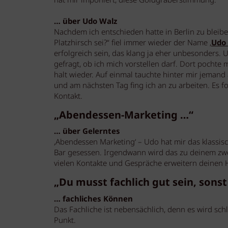
hat mir imponiert, diese Goldgräberstimmung.
… über Udo Walz
Nachdem ich entschieden hatte in Berlin zu bleibe
Platzhirsch sei?“ fiel immer wieder der Name ‚
Udo
erfolgreich sein, das klang ja eher unbesonders.
gefragt, ob ich mich vorstellen darf. Dort pochte
halt wieder. Auf einmal tauchte hinter mir jemand
und am nächsten Tag fing ich an zu arbeiten. Es 
Kontakt.
„Abendessen-Marketing …“
… über Gelerntes
‚Abendessen Marketing‘ – Udo hat mir das klassis
Bar gesessen. Irgendwann wird das zu deinem zwe
vielen Kontakte und Gespräche erweitern deinen 
„Du musst fachlich gut sein, sonst
… fachliches Können
Das Fachliche ist nebensächlich, denn es wird schl
Punkt.