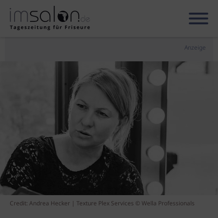
Anzeige
Credit: Andrea Hecker | Texture Plex Services © Wella Professionals