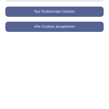
Nur funktionale Cookies
Alle Cookies akzeptieren
0
Zurück
Teilen
© 2026 imSalon Verlags GmbH
Newsletter