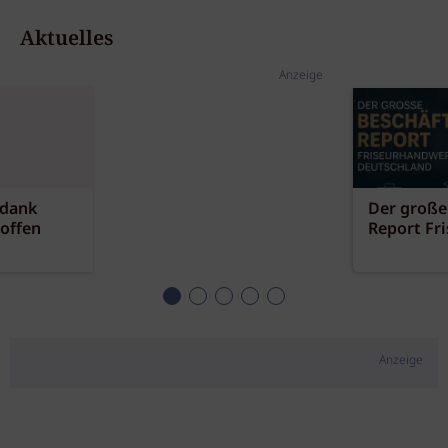
Aktuelles
Anzeige
 dank
Der große
offen
Report Fr
Anzeige