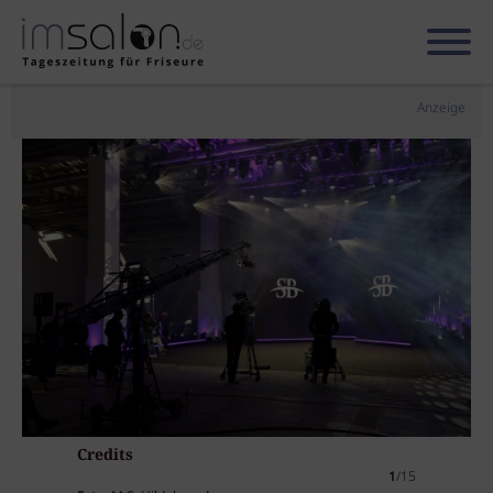
Anzeige
Credits
1
/15