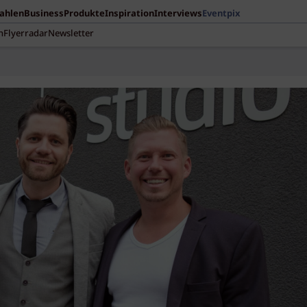
Zahlen
Business
Produkte
Inspiration
Interviews
Eventpix
n
Flyerradar
Newsletter