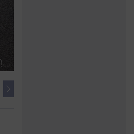
Credits
Foto:
www.andonis-vassiliadis.com
Herausgeber:
imSalon.de