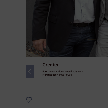
Credits
31
/31
Foto:
www.andonis-vassiliadis.com
Herausgeber:
imSalon.de