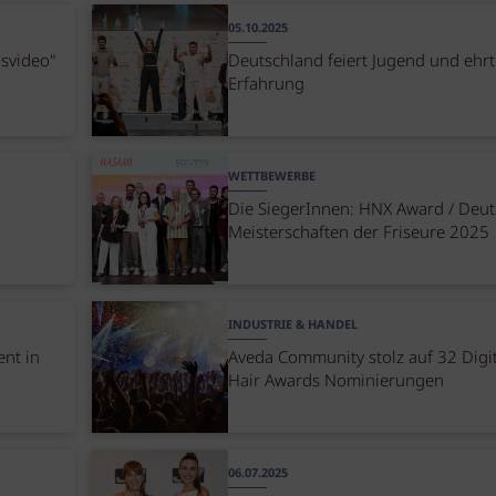
05.10.2025
svideo"
Deutschland feiert Jugend und ehrt
Erfahrung
WETTBEWERBE
Die SiegerInnen: HNX Award / Deu
Meisterschaften der Friseure 2025
INDUSTRIE & HANDEL
nt in
Aveda Community stolz auf 32 Digit
Hair Awards Nominierungen
06.07.2025