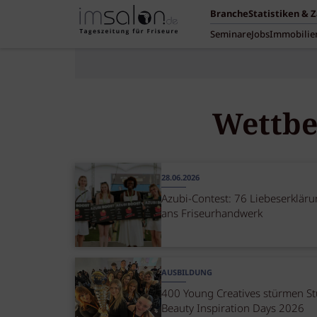
Branche
Statistiken & 
Seminare
Jobs
Immobilie
Wettbe
28.06.2026
Azubi-Contest: 76 Liebeserklär
ans Friseurhandwerk
AUSBILDUNG
400 Young Creatives stürmen Stu
Beauty Inspiration Days 2026