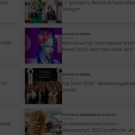
tive
J.7 Spotlights: Awards & Party-Vibes
Stuttgart
SALONS & MEDIA
um HNX
Alternative Hair International Visio
Award 2025: jetzt noch dabei sein!
SALONS & MEDIA
 ’25
Top Salon 2026 - Bewerbungsphas
startet!
POLITIK & VERBÄNDE & SCHULEN
wanted
Nordwestdeutsche Friseur
Meisterschaft 2025 ist offen für all