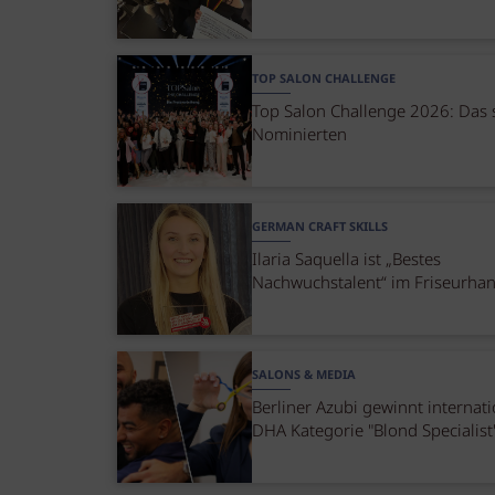
TOP SALON CHALLENGE
Top Salon Challenge 2026: Das 
Nominierten
GERMAN CRAFT SKILLS
Ilaria Saquella ist „Bestes
Nachwuchstalent“ im Friseurha
SALONS & MEDIA
Berliner Azubi gewinnt internat
DHA Kategorie "Blond Specialist