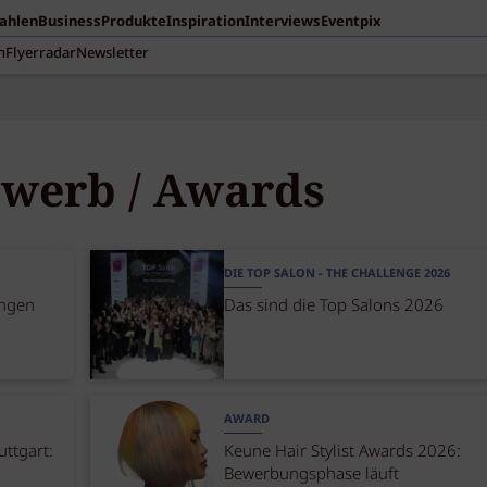
Zahlen
Business
Produkte
Inspiration
Interviews
Eventpix
n
Flyerradar
Newsletter
werb / Awards
DIE TOP SALON - THE CHALLENGE 2026
ungen
Das sind die Top Salons 2026
AWARD
ttgart:
Keune Hair Stylist Awards 2026:
Bewerbungsphase läuft