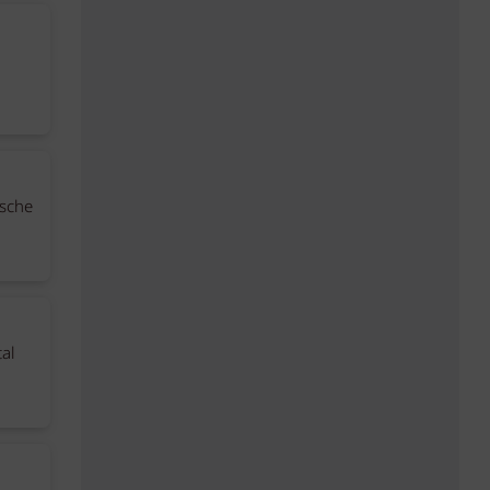
tsche
al