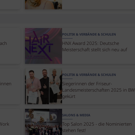
POLITIK & VERBÄNDE & SCHULEN
nach
HNX Award 2025: Deutsche
Meisterschaft stellt sich neu auf
POLITIK & VERBÄNDE & SCHULEN
*innen
Siegerinnen der Friseur-
Landesmeisterschaften 2025 in BW
gekürt
SALONS & MEDIA
 Work
Top Salon 2025 - die Nominierten
stehen fest!