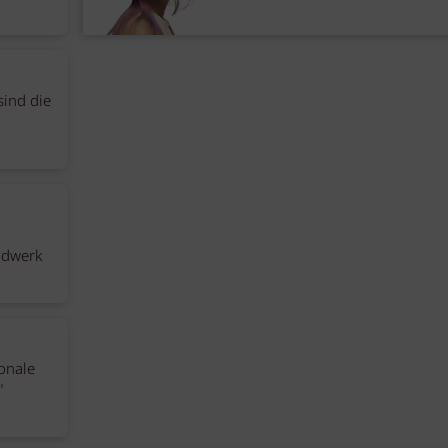
sind die
ndwerk
ionale
"