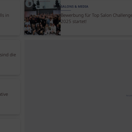
SALONS & MEDIA
ls in
Bewerbung für Top Salon Challeng
2025 startet!
sind die
tive
Anze