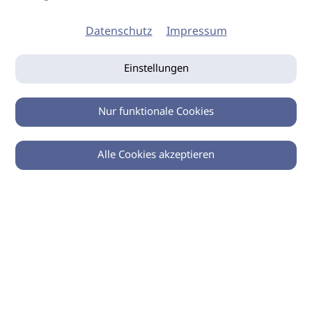
Datenschutz
Impressum
Einstellungen
Nur funktionale Cookies
Alle Cookies akzeptieren
0
Zurück
Teilen
© 2026 imSalon Verlags GmbH