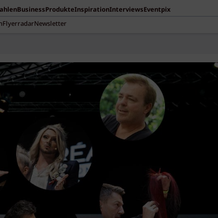
Zahlen
Business
Produkte
Inspiration
Interviews
Eventpix
n
Flyerradar
Newsletter