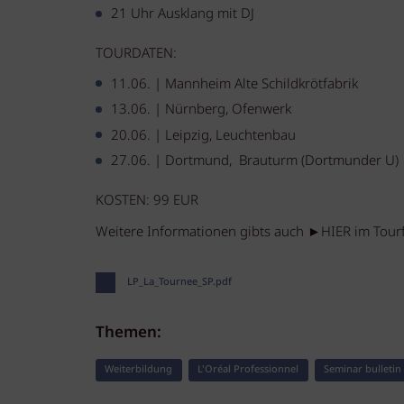
21 Uhr Ausklang mit DJ
TOURDATEN:
11.06. | Mannheim Alte Schildkrötfabrik
13.06. | Nürnberg, Ofenwerk
20.06. | Leipzig, Leuchtenbau
27.06. | Dortmund, Brauturm (Dortmunder U)
KOSTEN: 99 EUR
Weitere Informationen gibts auch ►HIER im Tourf
LP_La_Tournee_SP.pdf
Themen:
Weiterbildung
L'Oréal Professionnel
Seminar bulletin