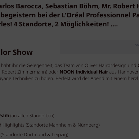
arlos Barocca, Sebastian Böhm, Mr. Robert 
egeistern bei der L'Oréal Professionnel Pa
s! 4 Standorte, 2 Möglichkeiten! ....
Anz
olor Show
en habt ihr die Gelegenheit, das Team von Oliver Hairdrdesign und
nd Robert Zimmermann) oder
NOON Individual Hair
aus Hannover
ayage Techniken zu holen. Perfekt wird der Abend mit einem herzl
Team
(an allen Standorten)
d Highlights (Standorte Mannheim & Nürnberg)
 (Standorte Dortmund & Leipzig)