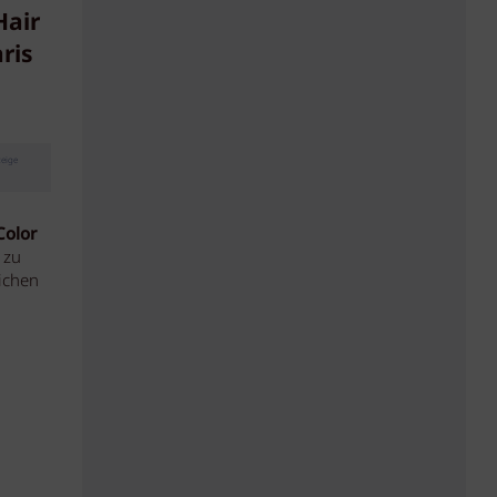
Hair
ris
eige
Color
 zu
ichen