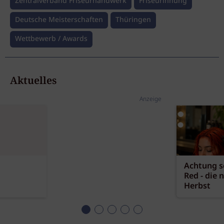
Zentralverband Friseurhandwerk
Friseurinnung
Deutsche Meisterschaften
Thüringen
Wettbewerb / Awards
Aktuelles
Anzeige
Achtung sc
Red - die 
Herbst