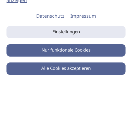
anzeigen
Datenschutz
Impressum
Einstellungen
Nur funktionale Cookies
Alle Cookies akzeptieren
0
Zurück
Teilen
© 2026 imSalon Verlags GmbH