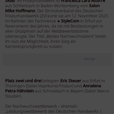
Skills“
im Friseurhandwerk ist
Francesca Lara Attorre
aus Schlierbach in Baden-Württemberg vom
Salon
Mike Hoffmann
. Der Zentralverband des Deutschen
Friseurhandwerks (ZV) kürte sie am 12. November 2023
im Rahmen der Fachmesse ►
StyleCom
in Erfurt zur
Newcomerin des Jahres, da sie mit Bestleistungen in
allen Disziplinen auf der Wettbewerbsbühne
überzeugte. Der Titel „Bestes Nachwuchstalent“ bietet
ihr nun die Möglichkeit, ihren Sieg als
Karrieresprungbrett zu nutzen.
Anzeige
Platz zwei und drei
belegten
Eric Steuer
aus Erfurt in
Thüringen (Salon Haarkunst-Friseur) und
Annalena
Petra Hähnlein
aus Schnaittach in Bayern (Salon Marco
Stauber).
Der Nachwuchswettbewerb – ehemals
„Leistungswettbewerb des Deutschen Handwerks |