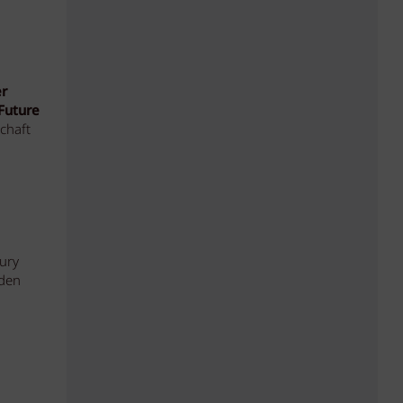
r
Future
chaft
ury
nden