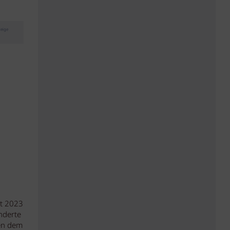
eige
it 2023
nderte
ien dem