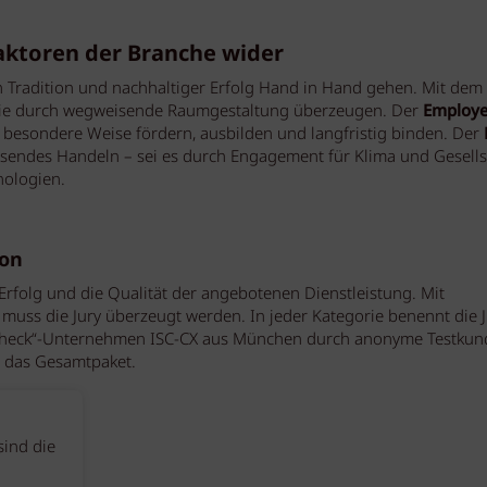
faktoren der Branche wider
n Tradition und nachhaltiger Erfolg Hand in Hand gehen. Mit dem
die durch wegweisende Raumgestaltung überzeugen. Der
Employe
uf besondere Weise fördern, ausbilden und langfristig binden. Der
isendes Handeln – sei es durch Engagement für Klima und Gesells
nologien.
lon
Erfolg und die Qualität der angebotenen Dienstleistung. Mit
ss die Jury überzeugt werden. In jeder Kategorie benennt die J
y Check“-Unternehmen ISC-CX aus München durch anonyme Testku
 das Gesamtpaket.
sind die