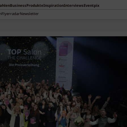
Zahlen
Business
Produkte
Inspiration
Interviews
Eventpix
n
Flyerradar
Newsletter