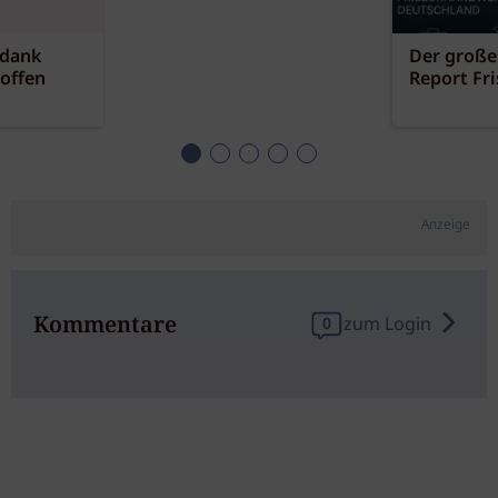
 dank
Der große
offen
Report Fr
Anzeige
Kommentare
zum Login
0