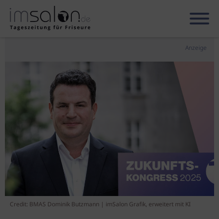
Anzeige
Credit: BMAS Dominik Butzmann | imSalon Grafik, erweitert mit KI