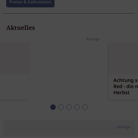
Preise & Kalkulation
Aktuelles
Anzeige
Achtung sc
Red - die 
Herbst
Anzeige