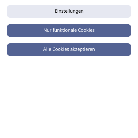
Einstellungen
Nur funktionale Cookies
Alle Cookies akzeptieren
0
Zurück
Teilen
© 2026 imSalon Verlags GmbH