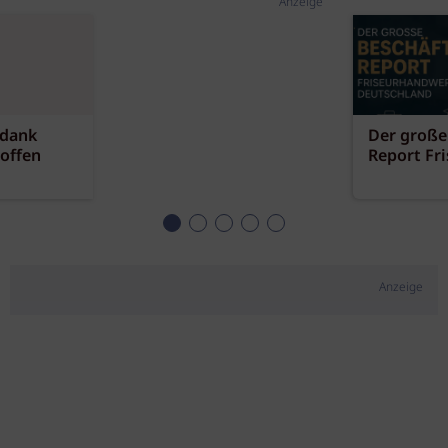
Anzeige
 dank
Der große
offen
Report Fr
Anzeige