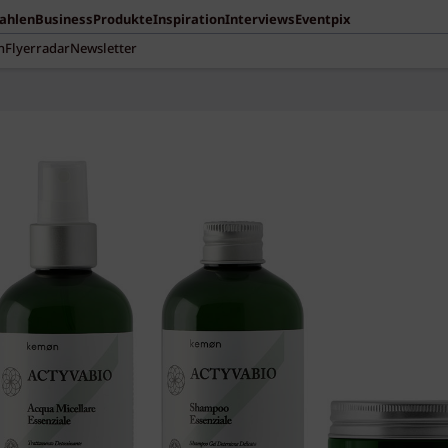
Zahlen
Business
Produkte
Inspiration
Interviews
Eventpix
n
Flyerradar
Newsletter