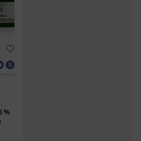
6 %
n