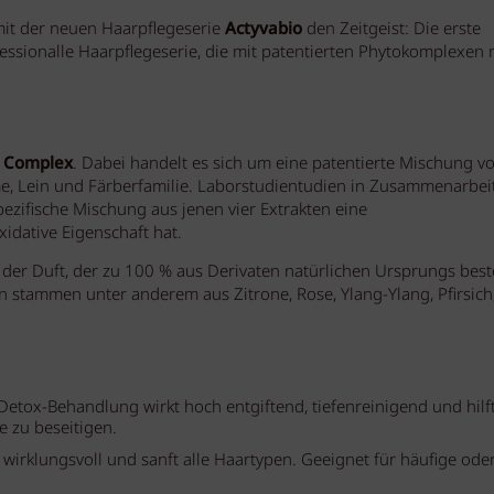
 mit der neuen Haarpflegeserie
Actyvabio
den Zeitgeist: Die erste
essionalle Haarpflegeserie, die mit patentierten Phytokomplexen 
n Complex
. Dabei handelt es sich um eine patentierte Mischung v
e, Lein und Färberfamilie. Laborstudientudien in Zusammenarbei
pezifische Mischung aus jenen vier Extrakten eine
idative Eigenschaft hat.
 der Duft, der zu 100 % aus Derivaten natürlichen Ursprungs best
n stammen unter anderem aus Zitrone, Rose, Ylang-Ylang, Pfirsich
Detox-Behandlung wirkt hoch entgiftend, tiefenreinigend und hilf
e zu beseitigen.
wirklungsvoll und sanft alle Haartypen. Geeignet für häufige ode