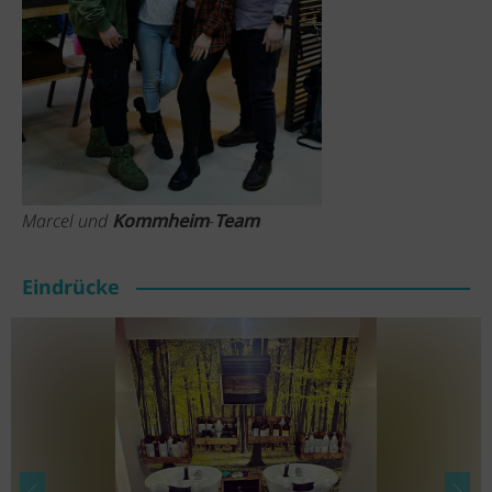
Marcel und
Kommheim
-
Team
Eindrücke