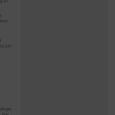
pp 47
l-
ören.
3
 35.541
äftigte
. Von