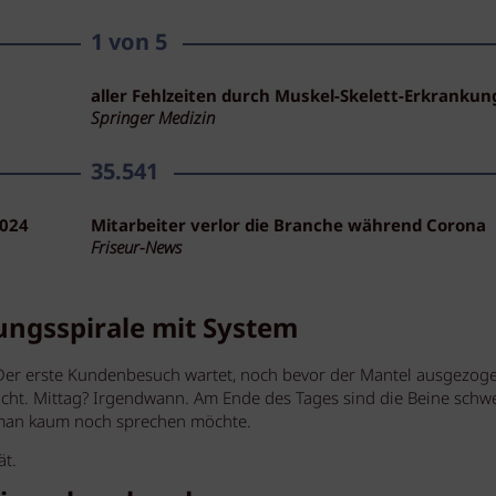
1 von 5
aller Fehlzeiten durch
Muskel-Skelett-Erkrankun
Springer Medizin
35.541
2024
Mitarbeiter verlor die Branche
während Corona
Friseur-News
tungsspirale mit System
Der erste Kundenbesuch wartet, noch bevor der Mantel ausgezogen
icht. Mittag? Irgendwann. Am Ende des Tages sind die Beine schwe
s man kaum noch sprechen möchte.
ät.