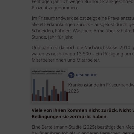
Fehltagen jährlich wegen Burnout krankgeschrie
Prozent zugenommen.
Im Friseurhandwerk selbst zeigt eine Prävalenzstud
Skelett-Erkrankungen zurück – ausgelöst durch g
Schneiden, Föhnen, Waschen: Arme über Schulterh
Stunde, Jahr für Jahr.
Und dann ist da noch die Nachwuchskrise: 2010 
waren es noch knapp 13.500 – ein Rückgang um üb
Mitarbeiterinnen und Mitarbeiter.
GESUNDHEIT
Krankenstände im Friseurhandw
2025
Viele von ihnen kommen nicht zurück. Nicht we
Bedingungen sie zermürbt haben.
Eine Bertelsmann-Studie (2025) bestätigt den Me
häufiger ihren Job als in anderen Bereichen, get