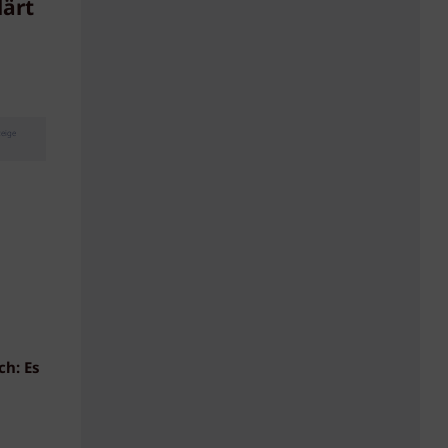
lärt
eige
ch: Es