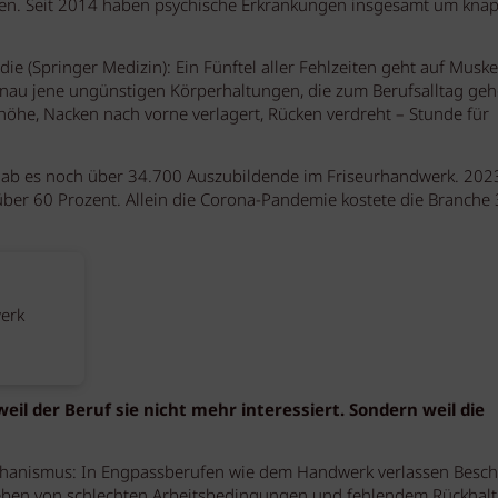
ben. Seit 2014 haben psychische Erkrankungen insgesamt um kna
ie (Springer Medizin): Ein Fünftel aller Fehlzeiten geht auf Muske
enau jene ungünstigen Körperhaltungen, die zum Berufsalltag geh
öhe, Nacken nach vorne verlagert, Rücken verdreht – Stunde für
gab es noch über 34.700 Auszubildende im Friseurhandwerk. 202
er 60 Prozent. Allein die Corona-Pandemie kostete die Branche
erk
il der Beruf sie nicht mehr interessiert. Sondern weil die
chanismus: In Engpassberufen wie dem Handwerk verlassen Besch
rieben von schlechten Arbeitsbedingungen und fehlendem Rückhalt