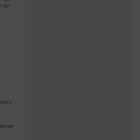
n der
heint,
etrieb