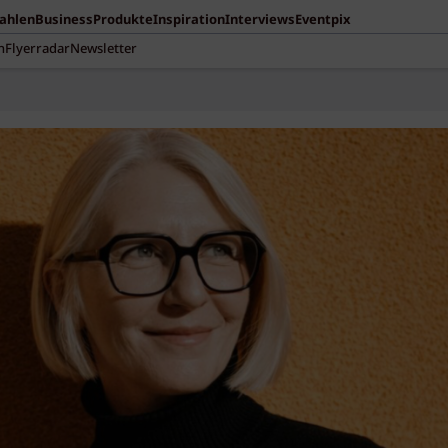
Zahlen
Business
Produkte
Inspiration
Interviews
Eventpix
n
Flyerradar
Newsletter