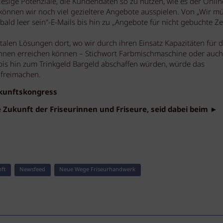
esige Potenziale, die Kundendaten so zu nutzen, wie es der Onlin
können wir noch viel gezieltere Angebote ausspielen. Von „Wir m
ld leer sein“-E-Mails bis hin zu „Angebote für nicht gebuchte Ze
italen Lösungen dort, wo wir durch ihren Einsatz Kapazitäten für d
nnen erreichen können – Stichwort Farbmischmaschine oder auch
bis hin zum Trinkgeld Bargeld abschaffen würden, würde das
 freimachen.
ukunftskongress
Zukunft der Friseurinnen und Friseure, seid dabei beim ►
ft
Newsfeed
Neue Wege Friseurhandwerk