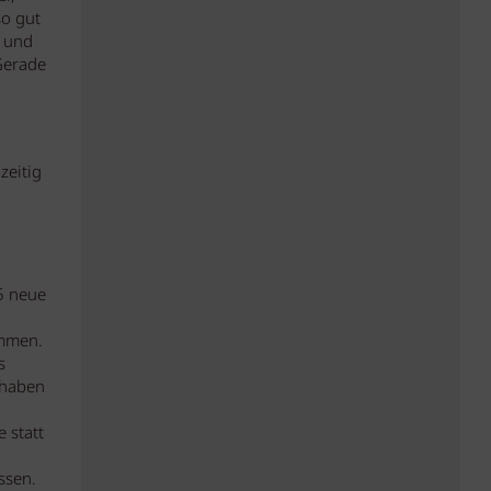
so gut
t und
Gerade
zeitig
5 neue
ommen.
s
 haben
 statt
ssen.