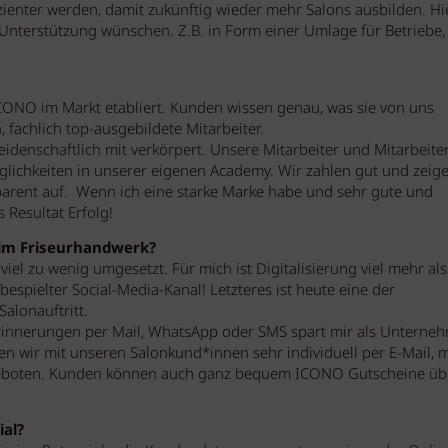
zienter werden, damit zukünftig wieder mehr Salons ausbilden. Hi
Unterstützung wünschen. Z.B. in Form einer Umlage für Betriebe,
ICONO im Markt etabliert. Kunden wissen genau, was sie von uns
, fachlich top-ausgebildete Mitarbeiter.
idenschaftlich mit verkörpert. Unsere Mitarbeiter und Mitarbeite
ichkeiten in unserer eigenen Academy. Wir zahlen gut und zeig
parent auf. Wenn ich eine starke Marke habe und sehr gute und
 Resultat Erfolg!
 im Friseurhandwerk?
iel zu wenig umgesetzt. Für mich ist Digitalisierung viel mehr als
espielter Social-Media-Kanal! Letzteres ist heute eine der
alonauftritt.
erinnerungen per Mail, WhatsApp oder SMS spart mir als Unterne
n wir mit unseren Salonkund*innen sehr individuell per E-Mail, mi
eboten. Kunden können auch ganz bequem ICONO Gutscheine üb
ial?