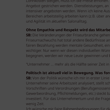
Lohnkosten steigen, muss ich die Preise erhöhen.
Angebot gestrichen werden. Dienstleistungen, a
intensiver angeboten werden. Wenn ich keine Ausz
Bereichen arbeitsteilig arbeiten kann (z.B. über ang
und Agilität im aktuellen Salonalltag.
Ohne Empathie und Respekt wird das Mitarbe
SB:
Die Veränderungen der Friseurbranche gehen 
Friseurnachwuchs hat total andere Bedürfnisse an
fairen Bezahlung werden mentale Gesundheit, ein
wichtiger. Nur wenn wir diesen individuellen Wün
begegnen, werden wir neue Leute gewinnen und b
"Unternehmer ... mehr als die Hälfte seiner Zeit 
Politisch ist aktuell viel in Bewegung. Was f
SB:
Von der Politik wünsche ich mir in erster Lin
Unternehmer seine Arbeitszeit analysiert, stellt sch
Vorschriften und Verordnungen (Berufsgenossensch
Gewerbeordnung, Pflichtmeldungen, etc.) steckt bz
investiert. Für das Unternehmertum und die Frage,
wenig Zeit.
Ich wünsche mir faire Rahmenbedingungen für di