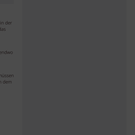
in der
das
gendwo
 müssen
ch dem