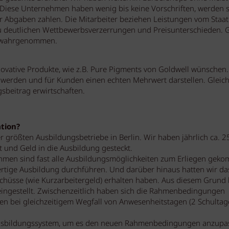
 Diese Unternehmen haben wenig bis keine Vorschriften, werden 
er Abgaben zahlen. Die Mitarbeiter beziehen Leistungen vom Staa
 zu deutlichen Wettbewerbsverzerrungen und Preisunterschieden. 
n wahrgenommen.
ovative Produkte, wie z.B. Pure Pigments von Goldwell wünschen.
 werden und für Kunden einen echten Mehrwert darstellen. Gleich
beitrag erwirtschaften.
ation?
 größten Ausbildungsbetriebe in Berlin. Wir haben jährlich ca. 2
t und Geld in die Ausbildung gesteckt.
en sind fast alle Ausbildungsmöglichkeiten zum Erliegen gek
wertige Ausbildung durchführen. Und darüber hinaus hatten wir da
schüsse (wie Kurzarbeitergeld) erhalten haben. Aus diesem Grund
eingestellt. Zwischenzeitlich haben sich die Rahmenbedingungen
n bei gleichzeitigem Wegfall von Anwesenheitstagen (2 Schultage
Ausbildungssystem, um es den neuen Rahmenbedingungen anzupa