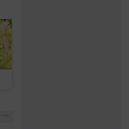
Kopfhautbalance dank
Baby Don't C
maritimen Wirkstoffen
Anzeige