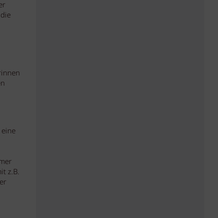
er
 die
rinnen
en
 eine
hmer
t z.B.
er