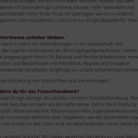
 Dienstleistungen, die sich nicht mehr rechnen, müssen aus dem
n denen ich besonders gut verdiene, müssen mehr beworben und
ubildenden mehr finde, muss ich überlegen, wie ich in anderen
elernte Farb-Assistenten). Dies sind nur einige Beispiele für Flexib
iterthema unlösbar bleiben.
Hand in Hand mit Veränderungen in der Gesellschaft. Der
 den eigenen Arbeitsplatz als die Vorgängergenerationen. Neben
e ausgewogene Work-Life-Balance und flexible Arbeitszeiten imm
schen und Bedürfnissen mit Flexibilität, Respekt und Empathie
estehende Mitarbeiter langfristig an unsere Unternehmen binde
in die Einhaltung von Vorschriften und Verordnungen."
orderst du für das Friseurhandwerk?
ie zwei Dinge: weniger Bürokratie und mehr Gleichbehandlung. Wer
nell fest, dass er mehr als die Hälfte seiner Zeit in die Einhaltung
aft, Arbeitssicherheit, Kassenvorschriften, Jugendarbeitsschutzg
w. in sonstige administrative Tätigkeiten, wie die Steuererklärung
 wie bringe ich den Salon und die Mitarbeitenden voran, bleibt d
e gesamte Branche. Wir haben weiterhin Barbershops ohne Meiste