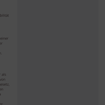
ilität
 einer
er
n.
 als
 von
esetz,
en
a
r,