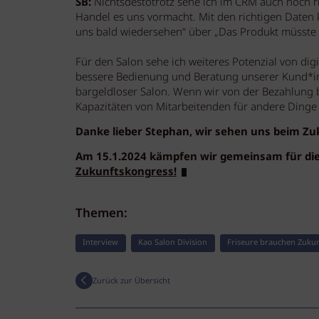
SB:
Nichtsdestotrotz sehe ich im CRM auch noch ri
Handel es uns vormacht. Mit den richtigen Daten 
uns bald wiedersehen“ über „Das Produkt müsste ba
Für den Salon sehe ich weiteres Potenzial von dig
bessere Bedienung und Beratung unserer Kund*i
bargeldloser Salon. Wenn wir von der Bezahlung 
Kapazitäten von Mitarbeitenden für andere Dinge
Danke lieber Stephan, wir sehen uns beim Z
Am 15.1.2024 kämpfen wir gemeinsam für die 
Zukunftskongress!
Themen:
Interview
Kao Salon Division
Friseure brauchen Zukun
Zurück zur Übersicht