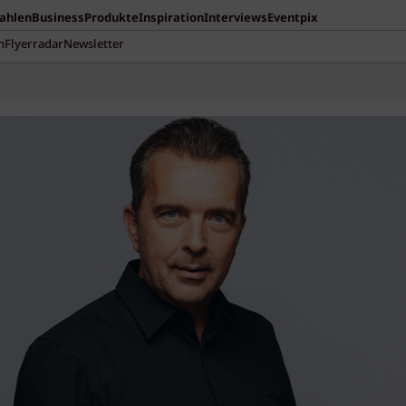
Zahlen
Business
Produkte
Inspiration
Interviews
Eventpix
n
Flyerradar
Newsletter