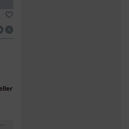
ller
eige