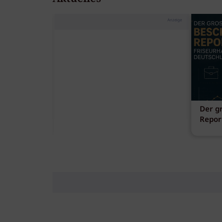
Anzeige
ank
Der g
fen
Repor