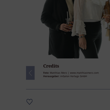
Credits
38
/38
Foto:
Matthias Merz | www.matthiasmerz.com
Herausgeber:
imSalon Verlags GmbH