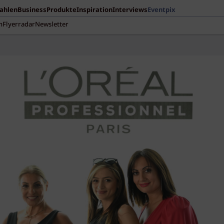
Zahlen
Business
Produkte
Inspiration
Interviews
Eventpix
n
Flyerradar
Newsletter