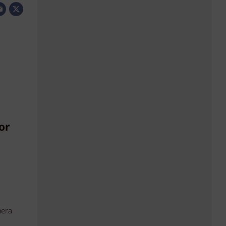
or
mera