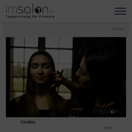
Anzeige
Credits
1
/99