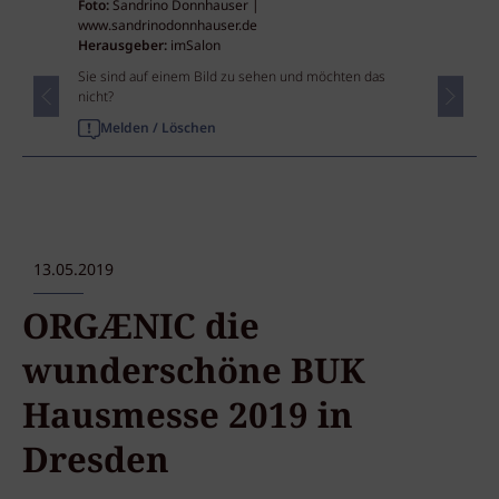
Foto:
Sandrino Donnhauser |
www.sandrinodonnhauser.de
Herausgeber:
imSalon
Sie sind auf einem Bild zu sehen und möchten das
nicht?
Melden / Löschen
13.05.2019
ORGÆNIC die
wunderschöne BUK
Hausmesse 2019 in
Dresden