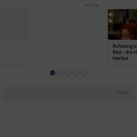
Anzeige
Achtung sc
Red - die 
Herbst
Anzeige