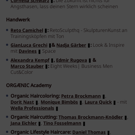
:
Die Zukunft ist nichts für
Cornelia Schwarz
Angsthasen, lass deinen Stern wirklich scheinen
Handwerk
:
RetoSculpthq - SkulpturenKunst an
Reto Camichel
Trainingsköpfen mit Ton
&
:
Look & Inspire
GianLuca Grechi
Nadja Gärber
mit
Space
Davines
,
&
Alexandra Kempf
Edmir Rugova
:
Eight Weeks| Business Men
Marco Stauber
Cut&Color
ORGÆNIC Academy
Organic Haircoloring:
,
Petra Brockmann
,
,
- mit
Dorit Nast
Monique Bimbös
Laura Quick
Wella Professionals
Organic Haircutting:
,
Thomas Brockmann-Knödler
,
Jana Eichler
Tino Fosselmann
Organic Lifestyle Haircare:
,
Daniel Thomas