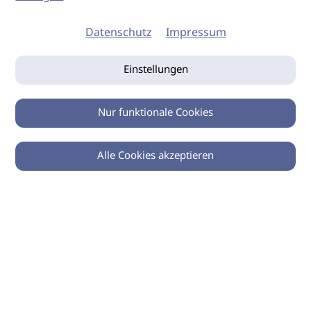
Datenschutz
Impressum
Einstellungen
Nur funktionale Cookies
Alle Cookies akzeptieren
0
Zurück
Teilen
© 2026 imSalon Verlags GmbH