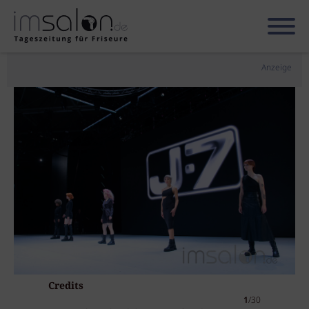
Anzeige
Credits
1
/30