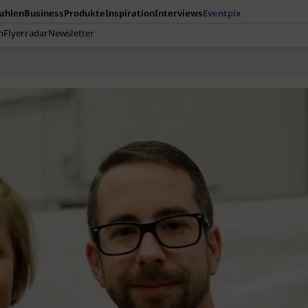
Zahlen
Business
Produkte
Inspiration
Interviews
Eventpix
n
Flyerradar
Newsletter