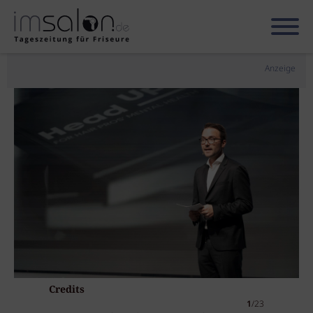
Anzeige
Credits
1
/23