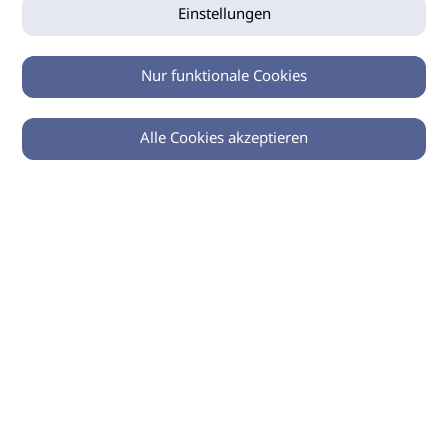
Einstellungen
Nur funktionale Cookies
Alle Cookies akzeptieren
0
Zurück
Teilen
© 2026 imSalon Verlags GmbH