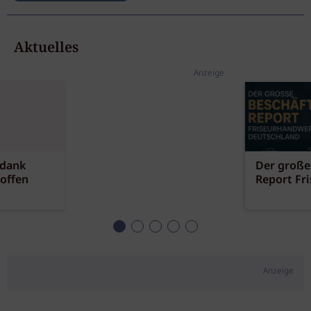
Aktuelles
Anzeige
 dank
Der große
offen
Report Fr
Anzeige