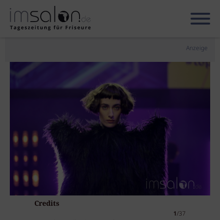
Anzeige
Credits
1
/37