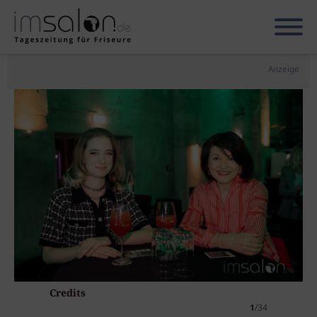
Anzeige
Credits
1
/34