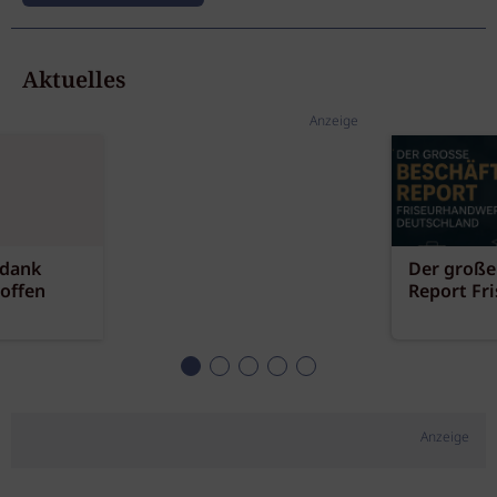
Aktuelles
Anzeige
 dank
Der große
offen
Report Fr
Anzeige