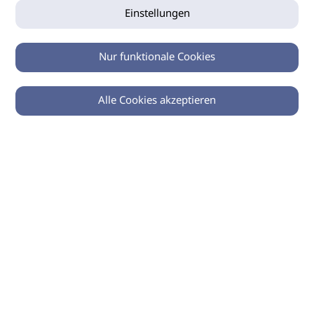
Einstellungen
Nur funktionale Cookies
Alle Cookies akzeptieren
0
Zurück
Teilen
© 2026 imSalon Verlags GmbH