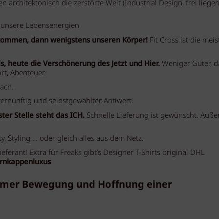
 architektonisch die zerstörte Welt (Industrial Design, frei liege
 unsere Lebensenergien
bekommen, dann wenigstens unseren Körper!
Fit Cross ist die meis
s, heute die Verschönerung des Jetzt und Hier.
Weniger Güter, d
rt, Abenteuer.
ach.
vernünftig und selbstgewählter Antiwert.
ster Stelle steht das ICH.
Schnelle Lieferung ist gewünscht. Auße
ty, Styling … oder gleich alles aus dem Netz.
ferant! Extra für Freaks gibt’s Designer T-Shirts original DHL
Tarnkappenluxus
immer Bewegung und Hoffnung einer