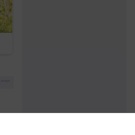
Kopfhautbalance dank
Baby Don't C
maritimen Wirkstoffen
Anzeige