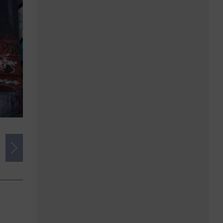
Credits
Foto:
Markus Schmidt | www.mas-foto.de