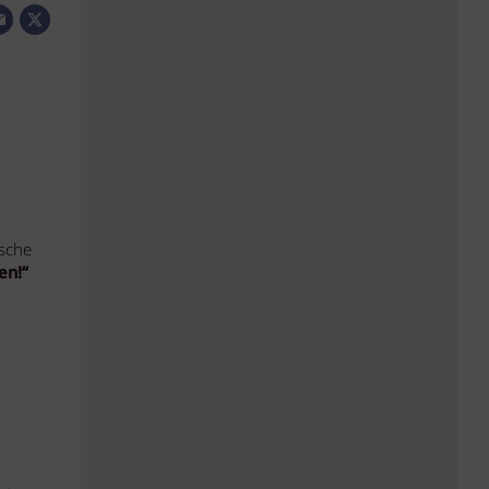
ische
en!“