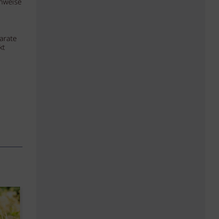
enweise
arate
kt