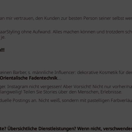
n mir vertrauen, den Kunden zur besten Person seiner selbst we
e. HaarStyling ohne Aufwand. Alles machen können und trotzdem sc
 je.
!!!
einen Barber, s. männliche Influencer: dekorative Kosmetik für de
 Orientalische Fadentechnik
….
ger. Instagram nicht vergessen! Aber Vorsicht! Nicht nur vorher/n
langweilig! Teilen Sie Stories über den Menschen, Erlebnisse.
duelle Postings an. Nicht weiß, sondern mit pastelligen Farbverlä
iste? Übersichtliche Dienstleistungen? Wenn nicht, verschwende