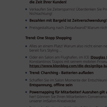
die Zeit Ihrer Kunden!
Verkaufen Sie Zeitersparnis! Überdenken Sie Pro
Nichtachtung!
Bezahlen mit Bargeld ist Zeitverschwendung!
Preisgestaltung nach Zeitaufwand? Warum nicht
Trend: One Stopp Shopping
Alles an einem Platz! Warum also nicht einen 
bereit fürs Styling …
Oder ein Salon am Flughafen, im ICE (
Douglas 
Konstantinos Tzapos mit seinem mobilen Frise
https://www.klonblog.com/die-designliga-b
Trend: Charching - Batterien aufladen
Schaffen Sie im Salon Momente der Entschleun
Entspannung, offline sein
Powernapping für Mitarbeiter! Ausruhen gilt 
her! Gönnen Sie Ihren Mitarbeitern Convenience
unserer imSalon-Kreativecke