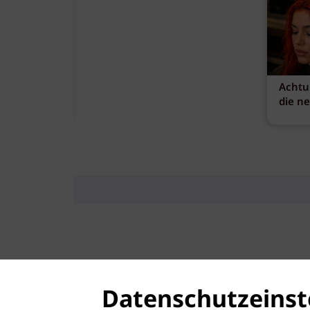
Achtu
die n
Datenschutzeinst