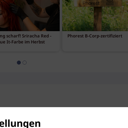
ng scharf! Sriracha Red -
Phorest B-Corp-zertifiziert
eue It-Farbe im Herbst
ellungen