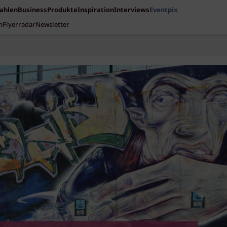
Zahlen
Business
Produkte
Inspiration
Interviews
Eventpix
n
Flyerradar
Newsletter