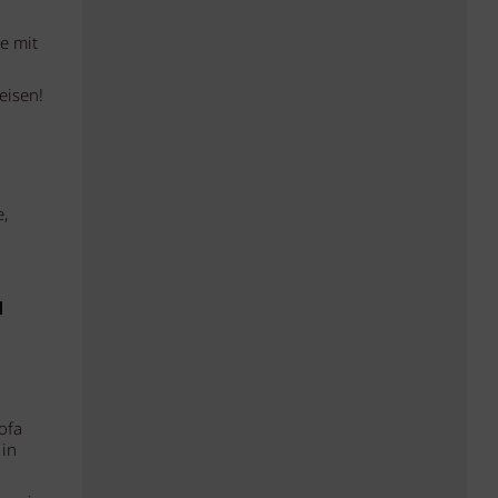
e mit
eisen!
e,
ofa
 in