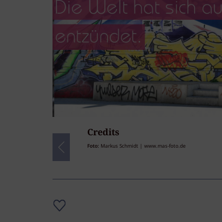
Credits
29
/29
Foto:
Markus Schmidt | www.mas-foto.de