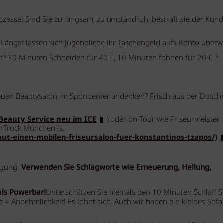
zesse! Sind Sie zu langsam, zu umständlich, bestraft sie der Kund
Längst lassen sich Jugendliche ihr Taschengeld aufs Konto überw
? 30 Minuten Schneiden für 40 €, 10 Minuten föhnen für 20 € ?
neuen Beautysalon im Sportcenter andenken? Frisch aus der Dusch
Beauty Service neu im ICE
) oder on Tour wie Friseurmeister
urTruck München (s.
aut-einen-mobilen-friseursalon-fuer-konstantinos-tzapos/)
igung.
Verwenden Sie Schlagworte wie Erneuerung, Heilung,
als Powerbar!
Unterschätzen Sie niemals den 10 Minuten Schlaf! S
 = Annehmlichkeit! Es lohnt sich. Auch wir haben ein kleines Sofa