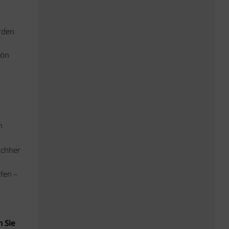
rden
hön
n
achher
ufen –
n Sie