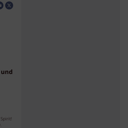
 und
pirit!
.