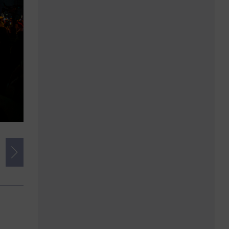
Credits
Foto:
Markus Schmidt imSalon
Herausgeber:
Intercoiffure Deutschland & imSalon Verlags GmbH