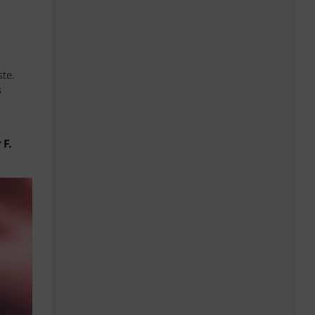
ste.
s
 F.