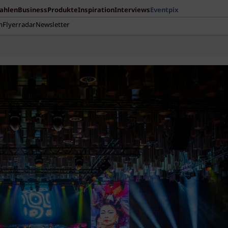
Zahlen
Business
Produkte
Inspiration
Interviews
Eventpix
n
Flyerradar
Newsletter