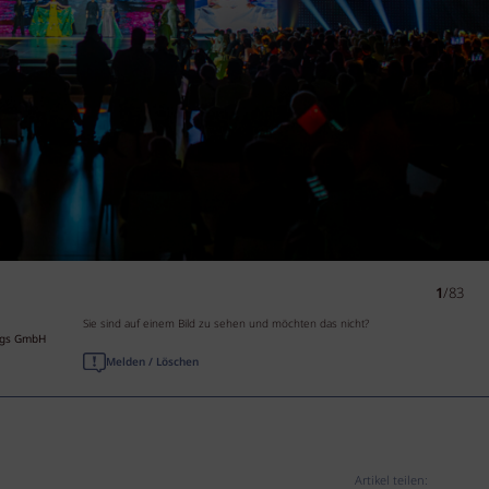
1
/83
Sie sind auf einem Bild zu sehen und möchten das nicht?
lags GmbH
Melden / Löschen
Artikel teilen: