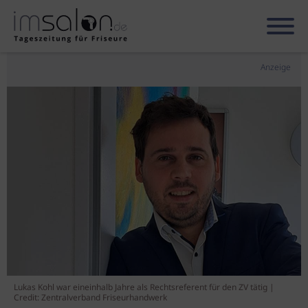
Anzeige
Lukas Kohl war eineinhalb Jahre als Rechtsreferent für den ZV tätig |
Credit: Zentralverband Friseurhandwerk