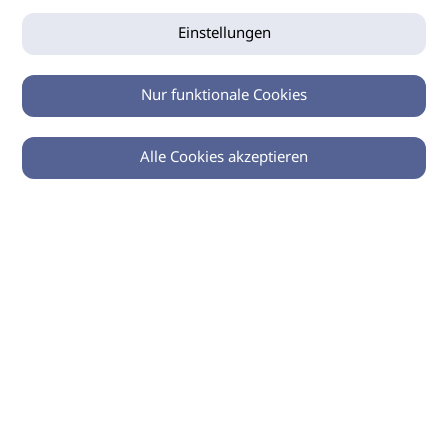
Einstellungen
Nur funktionale Cookies
Alle Cookies akzeptieren
0
Zurück
Teilen
© 2026 imSalon Verlags GmbH