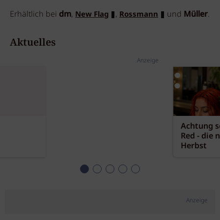
Erhältlich bei
dm
,
,
und
Müller
.
New Flag
Rossmann
Aktuelles
Anzeige
Achtung sc
Red - die 
Herbst
Anzeige