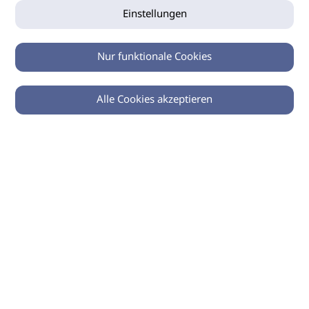
Einstellungen
Nur funktionale Cookies
Alle Cookies akzeptieren
0
Zurück
Teilen
© 2026 imSalon Verlags GmbH