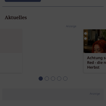
Aktuelles
Anzeige
Achtung sc
Red - die 
Herbst
Anzeige