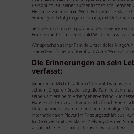
Persönlichkeit, seiner authentischen schillernde
Eksistenz wie Reinhold Wild. Er führte die Marke 
einmaligen Erfolg in ganz Europa, mit Unternehme
Sein Vermächtnis ist groß und den Friseuren wird
Erinnerung bleiben. Reinhold Wild vergass man nich
Wir sprechen seiner Familie unser tiefes Mitgefüh
Trauerfeier findet auf Reinhold Wilds Wunsch im e
Die Erinnerungen an sein Le
verfasst:
Geboren in Michelstadt im Odenwald wuchs er in Fr
seinem jüngeren Bruder zog die Familie dann nach
seine Karriere beim Arbeitgeberverband Südhess
Hans Erich Dotter als Personalchef nach Eberstad
Unternehmen zusammen mit dem damaligen Verkau
internationalen Player im Friseurgeschäft aus. A
für Goldwell mit der klaren Zielvorgabe, den Stan
zusätzliches Forschungs-Know-how zu sichern.