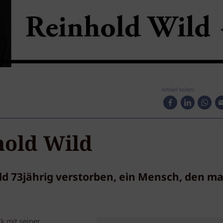
Artikel teilen:
hold Wild
ild 73jährig verstorben, ein Mensch, den m
k mit seiner