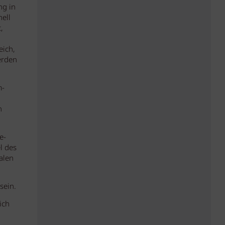
ng in
hell
,
ich,
erden
m-
n
e-
l des
alen
sein.
ich