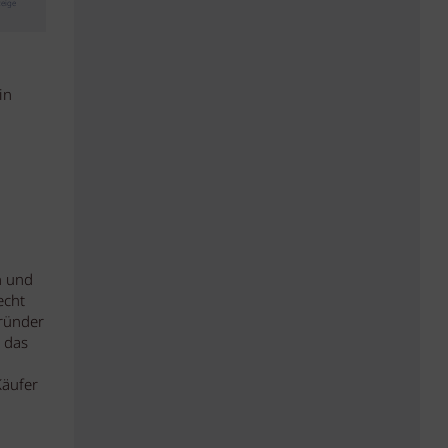
eige
in
n und
echt
ründer
 das
Käufer