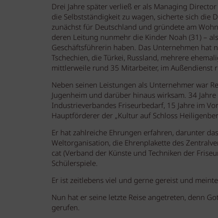
Drei Jahre später verließ er als Managing Direct
die Selbstständigkeit zu wagen, sicherte sich die
zunächst für Deutschland und gründete am Wohnsi
deren Leitung nunmehr die Kinder Noah (31) – als
Geschäftsführerin haben. Das Unternehmen hat ne
Tschechien, die Türkei, Russland, mehrere ehemal
mittlerweile rund 35 Mitarbeiter, im Außendienst 
Neben seinen Leistungen als Unternehmer war Rei
Jugenheim und darüber hinaus wirksam. 34 Jahre w
Industrieverbandes Friseurbedarf, 15 Jahre im Vo
Hauptförderer der „Kultur auf Schloss Heiligenbe
Er hat zahlreiche Ehrungen erfahren, darunter das
Weltorganisation, die Ehrenplakette des Zentral
cat (Verband der Künste und Techniken der Friseu
Schülerspiele.
Er ist zeitlebens viel und gerne gereist und mein
Nun hat er seine letzte Reise angetreten, denn Got
gerufen.