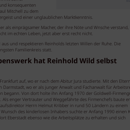
Anz
n und konsequenten
Paul Mitchell zu dem
rgeist und einer unglaublichen Marktkenntnis.
 er als einprägsamer Macher, der ihre Nöte und Wnsche verstand, 
t im echten Leben, jetzt aber erst recht nicht.
l aus und respektieren Reinholds letzten Willen der Ruhe. Die
ngsten Familienkreis statt.
benswerk hat Reinhold Wild selbst
ankfurt auf, wo er nach dem Abitur Jura studierte. Mit den Elter
 Darmstadt, wo er als junger Anwalt und Fachanwalt für Arbeitsr
en begann. Von dort holte ihn Anfang 1970 der Goldwell-Firmeng
t. Als enger Vertrauter und Weggefährte des Firmenchefs baute er
fsdirektor Herrn Helmut Kribber in rund 50 Ländern zu einem
uf Wunsch des kinderlosen Inhabers suchte er Anfang 1990 einen 
dort Eberstadt ebenso wie die Arbeitsplätze zu erhalten und sich