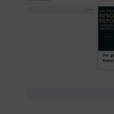
Anzeige
ank
Der g
fen
Repor