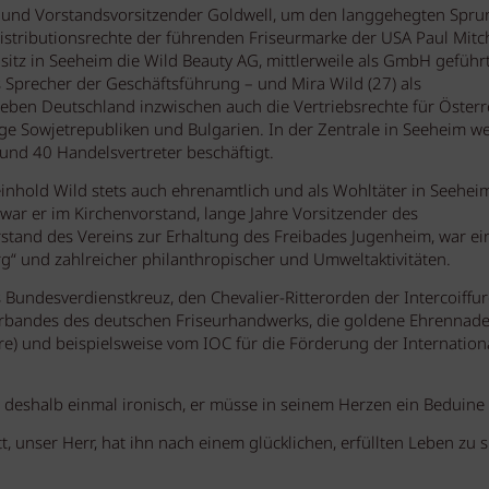
or und Vorstandsvorsitzender Goldwell, um den langgehegten Spru
 Distributionsrechte der führenden Friseurmarke der USA Paul Mitc
tz in Seeheim die Wild Beauty AG, mittlerweile als GmbH geführt
 Sprecher der Geschäftsführung – und Mira Wild (27) als
ben Deutschland inzwischen auch die Vertriebsrechte für Österre
ige Sowjetrepubliken und Bulgarien. In der Zentrale in Seeheim w
rund 40 Handelsvertreter beschäftigt.
nhold Wild stets auch ehrenamtlich und als Wohltäter in Seehei
ar er im Kirchenvorstand, lange Jahre Vorsitzender des
rstand des Vereins zur Erhaltung des Freibades Jugenheim, war ei
rg“ und zahlreicher philanthropischer und Umweltaktivitäten.
 Bundesverdienstkreuz, den Chevalier-Ritterorden der Intercoiffur
verbandes des deutschen Friseurhandwerks, die goldene Ehrennade
re) und beispielsweise vom IOC für die Förderung der Internation
te deshalb einmal ironisch, er müsse in seinem Herzen ein Beduine 
t, unser Herr, hat ihn nach einem glücklichen, erfüllten Leben zu s