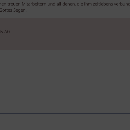
inen treuen Mitarbeitern und all denen, die ihm zeitlebens verbun
Gottes Segen.
ty AG