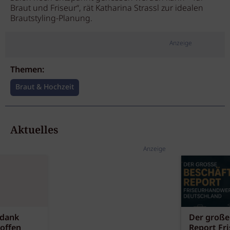
Braut und Friseur“, rät Katharina Strassl zur idealen
Brautstyling-Planung.
Anzeige
Themen:
Braut & Hochzeit
Aktuelles
Anzeige
 dank
Der große
offen
Report Fr