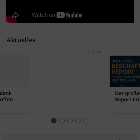
Aktuelles
Anzeige
 dank
Der große
offen
Report Fr