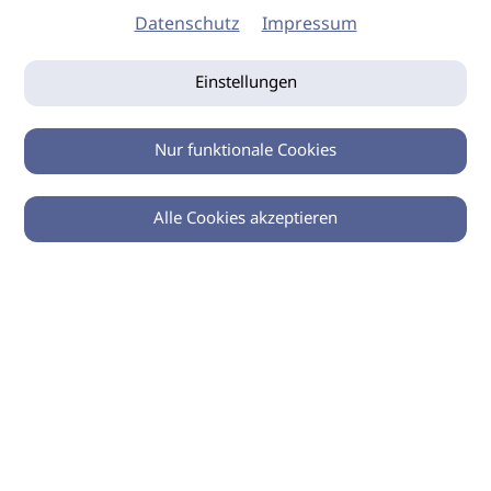
Datenschutz
Impressum
Einstellungen
Nur funktionale Cookies
Alle Cookies akzeptieren
0
Zurück
Teilen
© 2026 imSalon Verlags GmbH