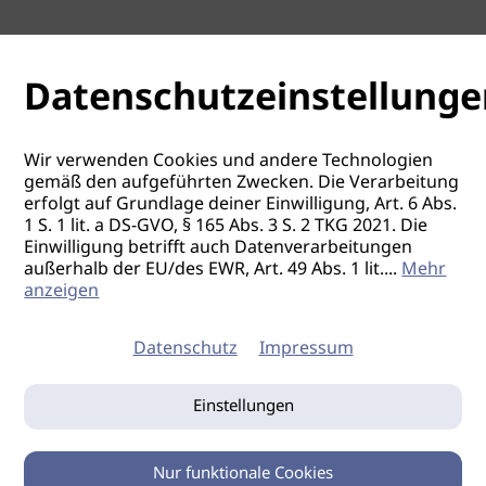
GFH academy
02.11.2026
Fürth / BY
Datenschutzeinstellunge
Perücken Seminar
GFH academy
Wir verwenden Cookies und andere Technologien
ab 25.01.2027
Fürth / BY
gemäß den aufgeführten Zwecken. Die Verarbeitung
erfolgt auf Grundlage deiner Einwilligung, Art. 6 Abs.
ContactSkin Seminar
1 S. 1 lit. a DS-GVO, § 165 Abs. 3 S. 2 TKG 2021. Die
Einwilligung betrifft auch Datenverarbeitungen
GFH academy
außerhalb der EU/des EWR, Art. 49 Abs. 1 lit.
...
Mehr
anzeigen
08.02.2027
Fürth / BY
Datenschutz
Impressum
Einstellungen
Nur funktionale Cookies