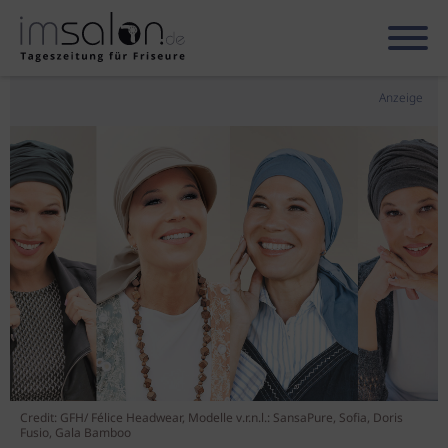
Anzeige
Credit: GFH/ Félice Headwear, Modelle v.r.n.l.: SansaPure, Sofia, Doris
Fusio, Gala Bamboo